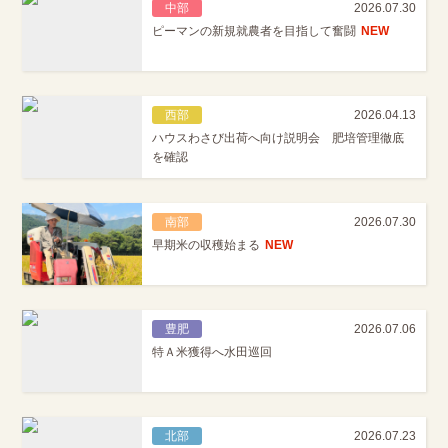
中部
2026.07.30
ピーマンの新規就農者を目指して奮闘
NEW
西部
2026.04.13
ハウスわさび出荷へ向け説明会 肥培管理徹底
を確認
南部
2026.07.30
早期米の収穫始まる
NEW
豊肥
2026.07.06
特Ａ米獲得へ水田巡回
北部
2026.07.23