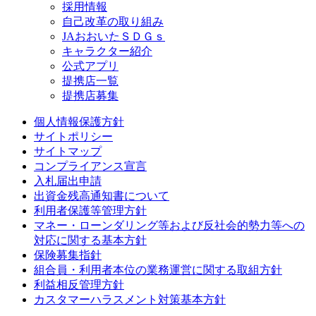
採用情報
自己改革の取り組み
JAおおいたＳＤＧｓ
キャラクター紹介
公式アプリ
提携店一覧
提携店募集
個人情報保護方針
サイトポリシー
サイトマップ
コンプライアンス宣言
入札届出申請
出資金残高通知書について
利用者保護等管理方針
マネー・ローンダリング等および反社会的勢力等への
対応に関する基本方針
保険募集指針
組合員・利用者本位の業務運営に関する取組方針
利益相反管理方針
カスタマーハラスメント対策基本方針