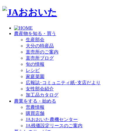
農産物を知る・買う
生産部会
大分の特産品
直売所のご案内
直売所ブログ
旬の情報
レシピ
家庭菜園
広報誌･コミュニティ紙･支店だより
女性部会紹介
加工品カタログ
農業をする・始める
営農情報
購買店舗
JAおおいた農機センター
JA残価設定リースのご案内