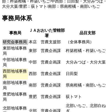
事務局体系
ＪＡおおいた管轄部
事務局
品目支部
署
研究会事務局
本店 営農支援部
（全体事務局）
東部地域事務
東部 営農企画課
杵築柑橘・杵築いちご
局
中部地域事務
中部 営農企画課
大分みつば・大分大葉
局
西部地域事務
西部 営農企画課
日田梨
局
南部地域事務
南部 営農企画課
県南柑橘・南部いちご
局
豊肥地域事務
豊肥 営農企画課
荻トマト
局
北部いちご、北部白ね
北部地域事務
北部 営農企画課
ぎ、