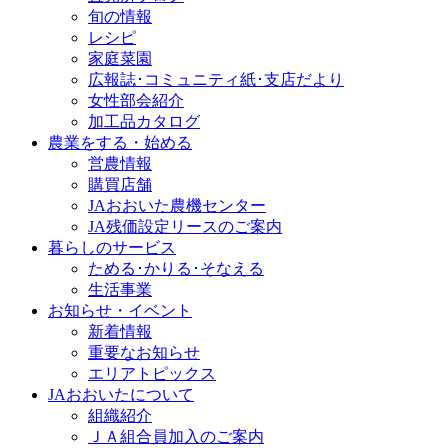
旬の情報
レシピ
家庭菜園
広報誌･コミュニティ紙･支店だより
女性部会紹介
加工品カタログ
農業をする・始める
営農情報
購買店舗
JAおおいた農機センター
JA残価設定リースのご案内
暮らしのサービス
ためる･かりる･そなえる
生活事業
お知らせ・イベント
新着情報
重要なお知らせ
エリアトピックス
JAおおいたについて
組織紹介
ＪＡ組合員加入のご案内