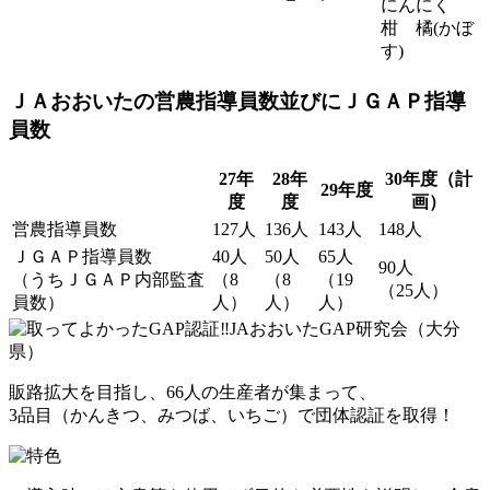
にんにく
柑 橘(かぼ
す)
ＪＡおおいたの営農指導員数並びにＪＧＡＰ指導
員数
27年
28年
30年度（計
29年度
度
度
画）
営農指導員数
127人
136人
143人
148人
ＪＧＡＰ指導員数
40人
50人
65人
90人
（うちＪＧＡＰ内部監査
（8
（8
（19
（25人）
員数）
人）
人）
人）
販路拡大を目指し、66人の生産者が集まって、
3品目（かんきつ、みつば、いちご）で団体認証を取得！