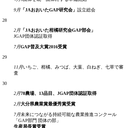
9月
「JAおおいたGAP研究会」
設立総会
28
2月
「JAおおいた柑橘研究会GAP部会」
JGAP団体認証取得
7月
GAP普及大賞2016受賞
29
11月
いちご、柑橘、みつば、大葉、白ねぎ、七草で審
査
30
2月
78農場、13品目、JGAP団体認証取得
2月
大分県農業賞最優秀賞受賞
7月
未来につながる持続可能な農業推進コンクール
「GAP部門 団体の部」
生産局長賞受賞