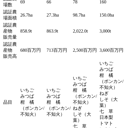
69
66
78
160
場数
認証農
26.7ha
27.3ha
98.7ha
150.0ha
場面積
認証農
産物
858.9t
863.9t
2,022.0t
3,000t
販売量
認証農
産物
680百万円
713百万円
2,500百万円
3,600百万円
販売高
いちご
みつば
柑 橘
いちご
（ポンカン/
みつば
不知火）
いちご
いちご
柑 橘
ねぎ
みつば
みつば
（ポンカン/
しそ（大
品目
柑 橘
柑 橘
不知火）
葉）
（ポンカン/
（ポンカン/
ねぎ
七 草
不知火）
不知火）
しそ（大
日本梨
葉）
トマト
七 草