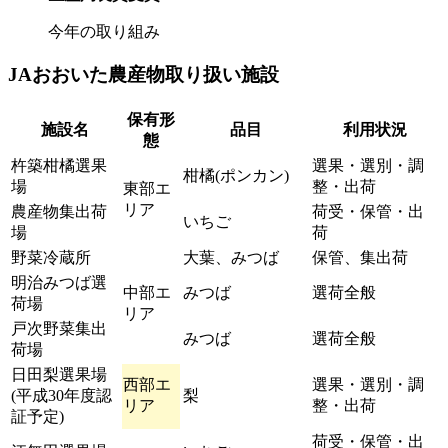
今年の取り組み
JAおおいた農産物取り扱い施設
保有形
施設名
品目
利用状況
態
杵築柑橘選果
選果・選別・調
柑橘(ポンカン)
場
整・出荷
東部エ
リア
農産物集出荷
荷受・保管・出
いちご
場
荷
野菜冷蔵所
大葉、みつば
保管、集出荷
明治みつば選
中部エ
みつば
選荷全般
荷場
リア
戸次野菜集出
みつば
選荷全般
荷場
日田梨選果場
西部エ
選果・選別・調
(平成30年度認
梨
リア
整・出荷
証予定)
荷受・保管・出