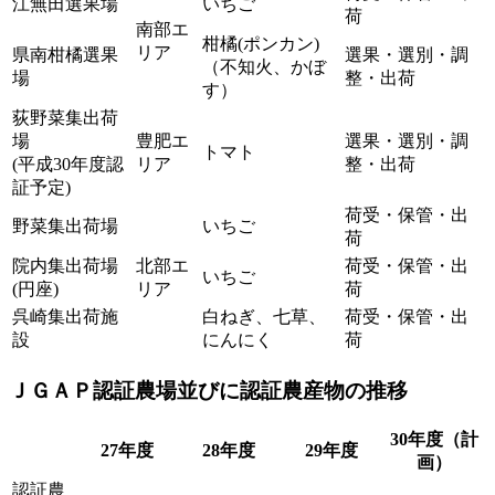
江無田選果場
いちご
荷
南部エ
柑橘(ポンカン)
リア
県南柑橘選果
選果・選別・調
（不知火、かぼ
場
整・出荷
す）
荻野菜集出荷
場
豊肥エ
選果・選別・調
トマト
(平成30年度認
リア
整・出荷
証予定)
荷受・保管・出
野菜集出荷場
いちご
荷
院内集出荷場
北部エ
荷受・保管・出
いちご
(円座)
リア
荷
呉崎集出荷施
白ねぎ、七草、
荷受・保管・出
設
にんにく
荷
ＪＧＡＰ認証農場並びに認証農産物の推移
30年度（計
27年度
28年度
29年度
画）
認証農