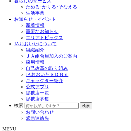
暮らしのサービス
ためる･かりる･そなえる
生活事業
お知らせ・イベント
新着情報
重要なお知らせ
エリアトピックス
JAおおいたについて
組織紹介
ＪＡ組合員加入のご案内
採用情報
自己改革の取り組み
JAおおいたＳＤＧｓ
キャラクター紹介
公式アプリ
提携店一覧
提携店募集
検索
お問い合わせ
緊急連絡先
MENU