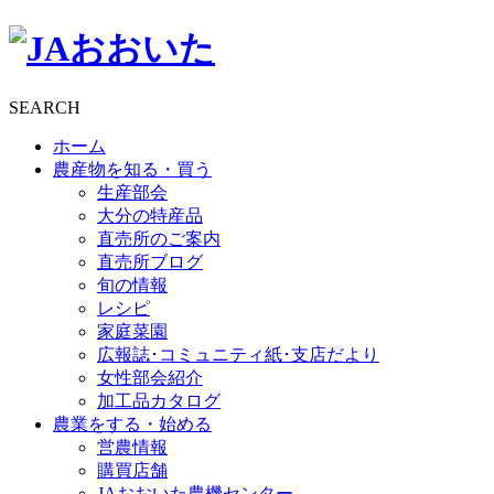
SEARCH
ホーム
農産物を知る・買う
生産部会
大分の特産品
直売所のご案内
直売所ブログ
旬の情報
レシピ
家庭菜園
広報誌･コミュニティ紙･支店だより
女性部会紹介
加工品カタログ
農業をする・始める
営農情報
購買店舗
JAおおいた農機センター