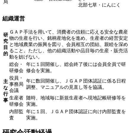
局
北部七草・にんにく
組織運営
ＧＡＰ手法を用いて、消費者の信頼に応える安全な農産
研
物の生産を行い、銘柄産地化を進め、生産者の経営安定
究
と地域農業の振興を図り、会員相互の団結、親睦を深め
目
ること。ただし、他の組織活動や品目毎の生産・販売活
的
動を妨げない。
総会・
年に１回開催し、総会終了後には会員全員で研
研修会
修会を実施。
役員・
年に数回開催し、ＪＧＡＰ団体認証に係る日程
主
事務局
調整、マニュアルの見直し等を協議。
な
会議
行
生産者
随時、地域毎に新規生産者へ現地記帳研修等を
事
研修会
実施。
内部監
年に１回、ＪＧＡＰ団体認証に向け内部監査を
査
実施。
研究会活動経過