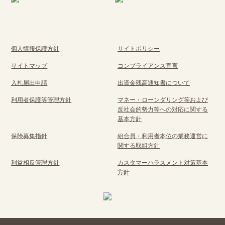
個人情報保護方針
サイトポリシー
サイトマップ
コンプライアンス宣言
入札届出申請
出資金残高通知書について
利用者保護等管理方針
マネー・ローンダリング等および
反社会的勢力等への対応に関する
基本方針
保険募集指針
組合員・利用者本位の業務運営に
関する取組方針
利益相反管理方針
カスタマーハラスメント対策基本
方針