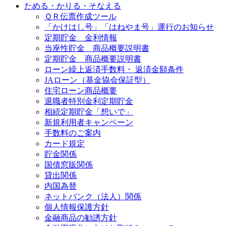
ためる・かりる・そなえる
ＱＲ伝票作成ツール
「かけはし号」「はねやま号」運行のお知らせ
定期貯金 金利情報
当座性貯金 商品概要説明書
定期貯金 商品概要説明書
ローン繰上返済手数料・ 返済金額条件
JAローン（基金協会保証型）
住宅ローン商品概要
退職者特別金利定期貯金
相続定期貯金「想いで」
新規利用者キャンペーン
手数料のご案内
カード規定
貯金関係
国債窓販関係
貸出関係
内国為替
ネットバンク（法人）関係
個人情報保護方針
金融商品の勧誘方針