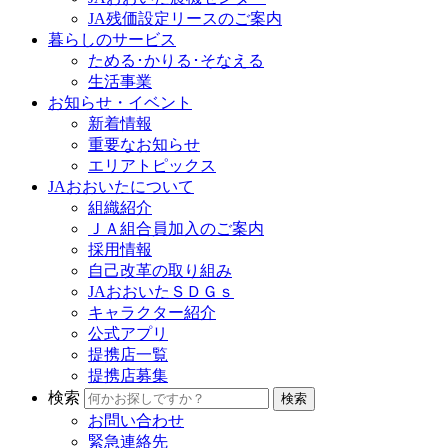
JA残価設定リースのご案内
暮らしのサービス
ためる･かりる･そなえる
生活事業
お知らせ・イベント
新着情報
重要なお知らせ
エリアトピックス
JAおおいたについて
組織紹介
ＪＡ組合員加入のご案内
採用情報
自己改革の取り組み
JAおおいたＳＤＧｓ
キャラクター紹介
公式アプリ
提携店一覧
提携店募集
検索
お問い合わせ
緊急連絡先