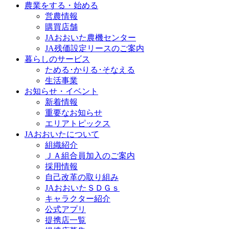
農業をする・始める
営農情報
購買店舗
JAおおいた農機センター
JA残価設定リースのご案内
暮らしのサービス
ためる･かりる･そなえる
生活事業
お知らせ・イベント
新着情報
重要なお知らせ
エリアトピックス
JAおおいたについて
組織紹介
ＪＡ組合員加入のご案内
採用情報
自己改革の取り組み
JAおおいたＳＤＧｓ
キャラクター紹介
公式アプリ
提携店一覧