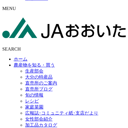
MENU
SEARCH
ホーム
農産物を知る・買う
生産部会
大分の特産品
直売所のご案内
直売所ブログ
旬の情報
レシピ
家庭菜園
広報誌･コミュニティ紙･支店だより
女性部会紹介
加工品カタログ