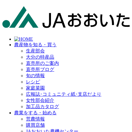
農産物を知る・買う
生産部会
大分の特産品
直売所のご案内
直売所ブログ
旬の情報
レシピ
家庭菜園
広報誌･コミュニティ紙･支店だより
女性部会紹介
加工品カタログ
農業をする・始める
営農情報
購買店舗
JAおおいた農機センター