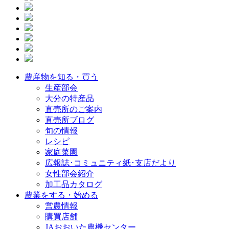
農産物を知る・買う
生産部会
大分の特産品
直売所のご案内
直売所ブログ
旬の情報
レシピ
家庭菜園
広報誌･コミュニティ紙･支店だより
女性部会紹介
加工品カタログ
農業をする・始める
営農情報
購買店舗
JAおおいた農機センター