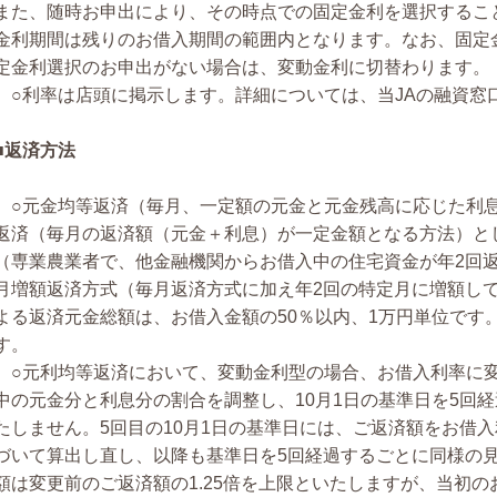
また、随時お申出により、その時点での固定金利を選択するこ
金利期間は残りのお借入期間の範囲内となります。なお、固定
定金利選択のお申出がない場合は、変動金利に切替わります。
○利率は店頭に掲示します。詳細については、当JAの融資窓
■返済方法
○元金均等返済（毎月、一定額の元金と元金残高に応じた利
返済（毎月の返済額（元金＋利息）が一定金額となる方法）と
（専業農業者で、他金融機関からお借入中の住宅資金が年2回
月増額返済方式（毎月返済方式に加え年2回の特定月に増額し
よる返済元金総額は、お借入金額の50％以内、1万円単位です
す。
○元利均等返済において、変動金利型の場合、お借入利率に
中の元金分と利息分の割合を調整し、10月1日の基準日を5回
たしません。5回目の10月1日の基準日には、ご返済額をお借
づいて算出し直し、以降も基準日を5回経過するごとに同様の
額は変更前のご返済額の1.25倍を上限といたしますが、当初