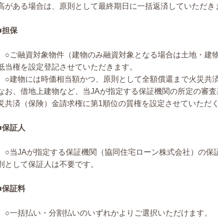
高がある場合は、原則として最終期日に一括返済していただき
■担保
○ご融資対象物件（建物のみ融資対象となる場合は土地・建
抵当権を設定登記させていただきます。
○建物には時価相当額かつ、原則として全額償還まで火災共
なお、借地上建物など、当JAが指定する保証機関の所定の審
災共済（保険）金請求権に第1順位の質権を設定させていただ
■保証人
○当JAが指定する保証機関（協同住宅ローン株式会社）の保
則として保証人は不要です。
■保証料
○一括払い・分割払いのいずれかよりご選択いただけます。