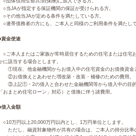
○団体信用生命共済(保険)に加入できる方。
○当JAが指定する保証機関の保証が受けられる方。
○その他当JAが定める条件を満たしている方。
○連帯債務者の方にも、ご本人と同様のご利用条件を満たし
■資金使途
○ご本人またはご家族が常時居住するための住宅または住宅
かに該当する場合とします。
①現在、他金融機関からお借入中の住宅資金のお借換資金
②お借換えとあわせた増改築・改装・補修のための費用。
③上記①・2の借入と合わせた金融機関等から借入中の目的
「おまとめ住宅ローン」対応）と借換に伴う諸費用。
■借入金額
○10万円以上20,000万円以内とし、1万円単位とします。
ただし、融資対象物件が共有の場合は、ご本人の持分比率