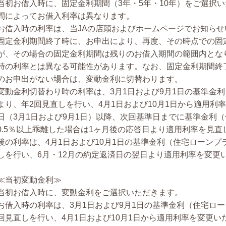
当初お借入時に、固定金利期間（3年・5年・10年）をご選択
間によってお借入利率は異なります。
お借入時の利率は、当JAの店頭およびホームページでお知らせ
固定金利期間終了時に、お申出により、再度、その時点での固
が、その場合の固定金利期間は残りのお借入期間の範囲内とな
時の利率とは異なる可能性があります。なお、固定金利期間終
のお申出がない場合は、変動金利に切替わります。
変動金利切替わり時の利率は、3月1日および9月1日の基準金
より、年2回見直しを行い、4月1日および10月1日から適用利
日（3月1日および9月1日）以降、次回基準日までに基準金利
0.5％以上乖離した場合は1ヶ月後の応答日より適用利率を見直
後の利率は、4月1日および10月1日の基準金利（住宅ローンプ
しを行い、6月・12月の約定返済日の翌日より適用利率を変更
≪当初変動金利≫
当初お借入時に、変動金利をご選択いただきます。
お借入時の利率は、3月1日および9月1日の基準金利（住宅ロ
回見直しを行い、4月1日および10月1日から適用利率を変更い