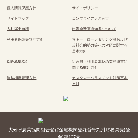
個人情報保護方針
サイトポリシー
サイトマップ
コンプライアンス宣言
入札届出申請
出資金残高通知書について
利用者保護等管理方針
マネー・ローンダリング等および
反社会的勢力等への対応に関する
基本方針
保険募集指針
組合員・利用者本位の業務運営に
関する取組方針
利益相反管理方針
カスタマーハラスメント対策基本
方針
大分県農業協同組合
登録金融機関
登録番号
九州財務局長(登
金)第107号