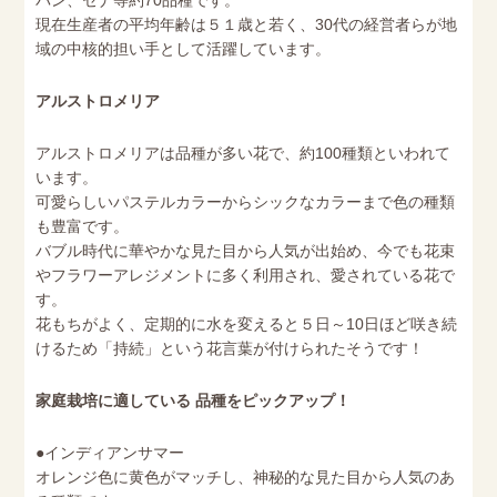
バン、セナ等約70品種です。
現在生産者の平均年齢は５１歳と若く、30代の経営者らが地
域の中核的担い手として活躍しています。
アルストロメリア
アルストロメリアは品種が多い花で、約100種類といわれて
います。
可愛らしいパステルカラーからシックなカラーまで色の種類
も豊富です。
バブル時代に華やかな見た目から人気が出始め、今でも花束
やフラワーアレジメントに多く利用され、愛されている花で
す。
花もちがよく、定期的に水を変えると５日～10日ほど咲き続
けるため「持続」という花言葉が付けられたそうです！
家庭栽培に適している 品種をピックアップ！
●インディアンサマー
オレンジ色に黄色がマッチし、神秘的な見た目から人気のあ