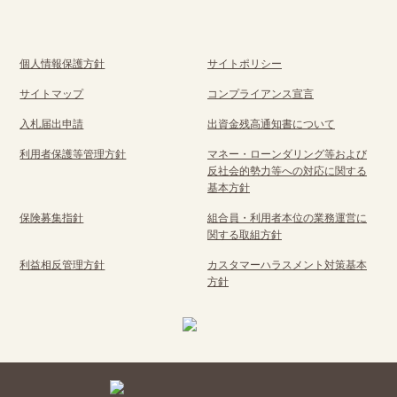
個人情報保護方針
サイトポリシー
サイトマップ
コンプライアンス宣言
入札届出申請
出資金残高通知書について
利用者保護等管理方針
マネー・ローンダリング等および
反社会的勢力等への対応に関する
基本方針
保険募集指針
組合員・利用者本位の業務運営に
関する取組方針
利益相反管理方針
カスタマーハラスメント対策基本
方針