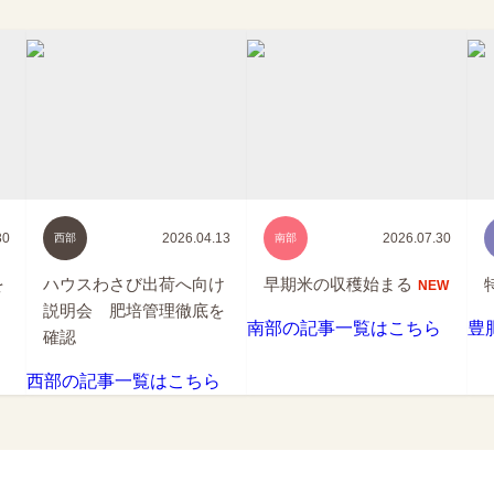
30
2026.04.13
2026.07.30
西部
南部
を
ハウスわさび出荷へ向け
早期米の収穫始まる
NEW
説明会 肥培管理徹底を
南部の記事一覧はこちら
豊
確認
西部の記事一覧はこちら