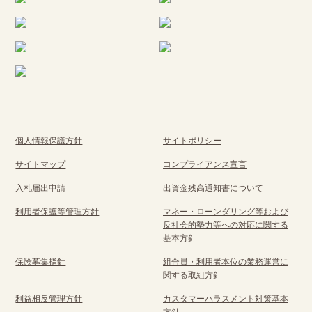
個人情報保護方針
サイトポリシー
サイトマップ
コンプライアンス宣言
入札届出申請
出資金残高通知書について
利用者保護等管理方針
マネー・ローンダリング等および
反社会的勢力等への対応に関する
基本方針
保険募集指針
組合員・利用者本位の業務運営に
関する取組方針
利益相反管理方針
カスタマーハラスメント対策基本
方針