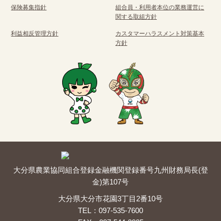
保険募集指針
組合員・利用者本位の業務運営に
関する取組方針
利益相反管理方針
カスタマーハラスメント対策基本
方針
大分県農業協同組合
登録金融機関
登録番号
九州財務局長(登
金)第107号
大分県大分市花園3丁目2番10号
TEL：097-535-7600