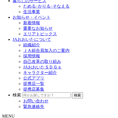
暮らしのサービス
ためる･かりる･そなえる
生活事業
お知らせ・イベント
新着情報
重要なお知らせ
エリアトピックス
JAおおいたについて
組織紹介
ＪＡ組合員加入のご案内
採用情報
自己改革の取り組み
JAおおいたＳＤＧｓ
キャラクター紹介
公式アプリ
提携店一覧
提携店募集
検索
お問い合わせ
緊急連絡先
MENU