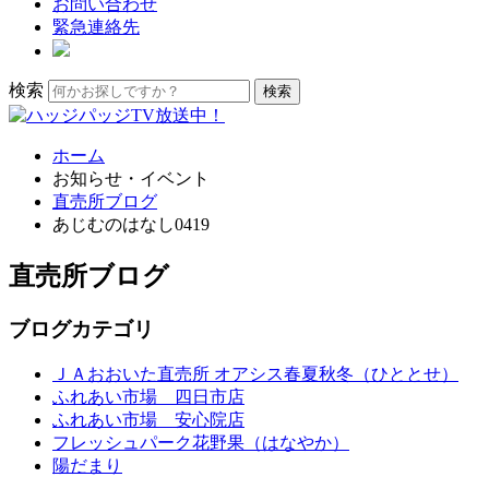
お問い合わせ
緊急連絡先
検索
ホーム
お知らせ・イベント
直売所ブログ
あじむのはなし0419
直売所ブログ
ブログカテゴリ
ＪＡおおいた直売所 オアシス春夏秋冬（ひととせ）
ふれあい市場 四日市店
ふれあい市場 安心院店
フレッシュパーク花野果（はなやか）
陽だまり