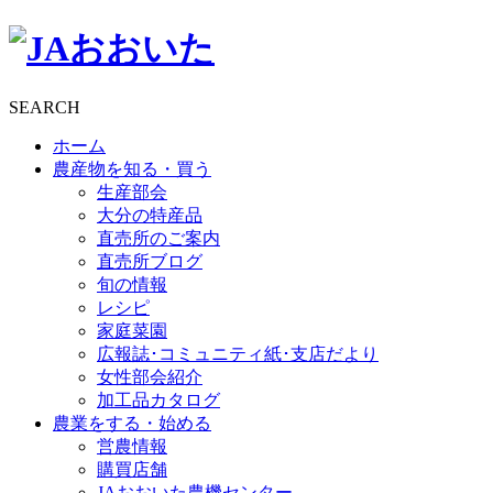
SEARCH
ホーム
農産物を知る・買う
生産部会
大分の特産品
直売所のご案内
直売所ブログ
旬の情報
レシピ
家庭菜園
広報誌･コミュニティ紙･支店だより
女性部会紹介
加工品カタログ
農業をする・始める
営農情報
購買店舗
JAおおいた農機センター