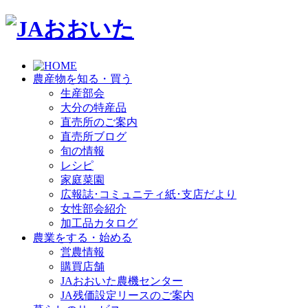
農産物を知る・買う
生産部会
大分の特産品
直売所のご案内
直売所ブログ
旬の情報
レシピ
家庭菜園
広報誌･コミュニティ紙･支店だより
女性部会紹介
加工品カタログ
農業をする・始める
営農情報
購買店舗
JAおおいた農機センター
JA残価設定リースのご案内