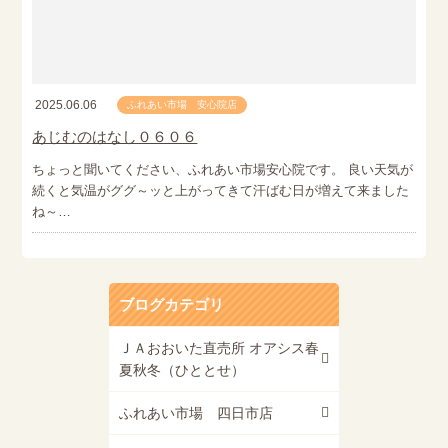
2025.06.06
ふれあい市場 安心院店
あじむのはなし０６０６
ちょっと聞いてください、ふれあい市場安心院です。 良い天気が
続くと気温がググ～ッと上がってきて汗ばむ日が増えて来ました
ね～…
ブログカテゴリ
ＪＡおおいた直売所 オアシス春
夏秋冬（ひととせ）
ふれあい市場 四日市店