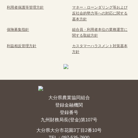
利用者保護等管理方針
マネー・ローンダリング等および
反社会的勢力等への対応に関する
基本方針
保険募集指針
組合員・利用者本位の業務運営に
関する取組方針
利益相反管理方針
カスタマーハラスメント対策基本
方針
大分県農業協同組合
登録金融機関
登録番号
九州財務局長(登金)第107号
大分県大分市花園3丁目2番10号
TEL：097-535-7600