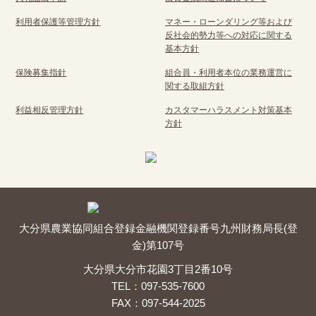
利用者保護等管理方針
マネー・ローンダリング等および
反社会的勢力等への対応に関する
基本方針
保険募集指針
組合員・利用者本位の業務運営に
関する取組方針
利益相反管理方針
カスタマーハラスメント対策基本
方針
大分県農業協同組合
登録金融機関
登録番号
九州財務局長(登
金)第107号
大分県大分市花園3丁目2番10号
TEL：097-535-7600
FAX：097-544-2025