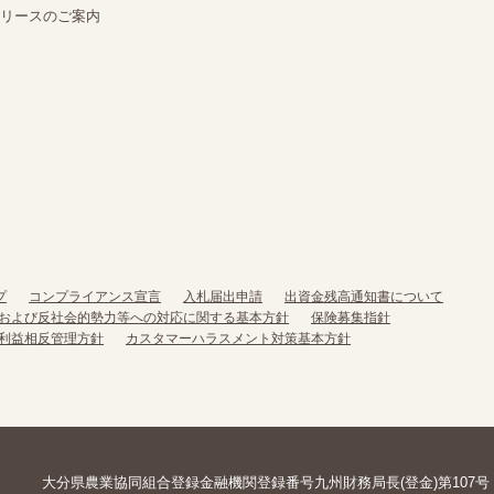
定リースのご案内
プ
コンプライアンス宣言
入札届出申請
出資金残高通知書について
および反社会的勢力等への対応に関する基本方針
保険募集指針
利益相反管理方針
カスタマーハラスメント対策基本方針
大分県農業協同組合
登録金融機関
登録番号
九州財務局長(登金)第107号