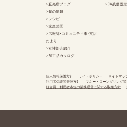
直売所ブログ
JA残価設
旬の情報
レシピ
家庭菜園
広報誌･コミュニティ紙･支店
だより
女性部会紹介
加工品カタログ
個人情報保護方針
サイトポリシー
サイトマッ
利用者保護等管理方針
マネー・ローンダリング等
組合員・利用者本位の業務運営に関する取組方針