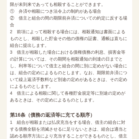
限が未到来であっても相殺することができます。
① 弁済や相殺につき法令上の制約がある場合
② 借主と組合の間の期限前弁済についての約定に反する場
合
2 前項によって相殺する場合には、相殺通知は書面による
ものとし、相殺した貯金その他の債権の証書、通帳は直ちに
組合に提出します。
3 借主が相殺した場合における債権債務の利息、損害金等
の計算については、その期間を相殺通知の到達の日までと
し、利率等について借主と組合の間に別に定めがない場合に
は、組合の定めによるものとします。なお、期限前弁済につ
いて繰上返済手数料など別途の定めがあるときは、その定め
によるものとします。
4 借主による相殺に関して各種貯金規定等に別途の定めが
あるときは、その定めによるものとします。
第16条（債務の返済等に充てる順序）
1 組合が相殺または払戻充当をする場合、借主の組合に対
する債務全額を消滅させるに足りないときは、組合は適当と
認める順序方法により充当することができるものとし、借主