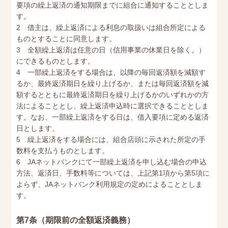
要項の繰上返済の通知期限までに組合に通知することとしま
す。
2 借主は、繰上返済による利息の取扱いは組合所定による
ものとすることに同意します。
3 全額繰上返済は任意の日（信用事業の休業日を除く。）
にできるものとします。
4 一部繰上返済をする場合は、以降の毎回返済額を減額す
るか、最終返済期日を繰り上げるか、または毎回返済額を減
額するとともに最終返済期日を繰り上げるかのいずれかの方
法によることとし、繰上返済申込時に選択できることとしま
す。なお、一部繰上返済をする日は、借入要項に定める返済
日とします。
5 繰上返済をする場合には、組合店頭に示された所定の手
数料を支払うものとします。
6 JAネットバンクにて一部繰上返済を申し込む場合の申込
方法、返済日、手数料等については、上記第1項から第5項に
よらず、JAネットバンク利用規定の定めによることとしま
す。
第7条（期限前の全額返済義務）