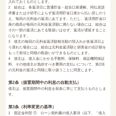
入れておくものとします。
2 組合は、各返済日に普通貯金・総合口座通帳、同払戻請
求書または小切手によらず返済用貯金口座から払い戻しのう
え、毎回の元利金の返済にあてます。ただし、返済用貯金口
座の残高が毎回の元利金返済額に満たない場合には、組合は
その一部の返済にあてる取扱いはせず、返済が遅延すること
になります。
3 借主の毎回の元利金返済額相当額の預入れが各返済日よ
り遅れた場合には、組合は元利金返済額と損害金の合計額を
もって前項と同様の取扱いができるものとします。
4 借主は、借入金にかかる手数料、保険料、保証機関保証
料、その他借主が負担すべき費用の支払いについて、第2項
の元利金の返済と同様に取り扱うことに同意します。
第2条（据置期間中の利息の自動支払）
借主は、据置期間中の利息を前条に準じて支払うものとしま
す。
第3条（利率変更の基準）
1 固定金利型 ① ローン契約書の借入要項（以下、「借入