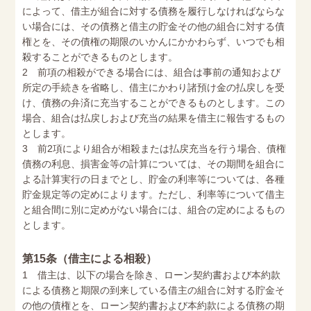
によって、借主が組合に対する債務を履行しなければならな
い場合には、その債務と借主の貯金その他の組合に対する債
権とを、その債権の期限のいかんにかかわらず、いつでも相
殺することができるものとします。
2 前項の相殺ができる場合には、組合は事前の通知および
所定の手続きを省略し、借主にかわり諸預け金の払戻しを受
け、債務の弁済に充当することができるものとします。この
場合、組合は払戻しおよび充当の結果を借主に報告するもの
とします。
3 前2項により組合が相殺または払戻充当を行う場合、債権
債務の利息、損害金等の計算については、その期間を組合に
よる計算実行の日までとし、貯金の利率等については、各種
貯金規定等の定めによります。ただし、利率等について借主
と組合間に別に定めがない場合には、組合の定めによるもの
とします。
第15条（借主による相殺）
1 借主は、以下の場合を除き、ローン契約書および本約款
による債務と期限の到来している借主の組合に対する貯金そ
の他の債権とを、ローン契約書および本約款による債務の期