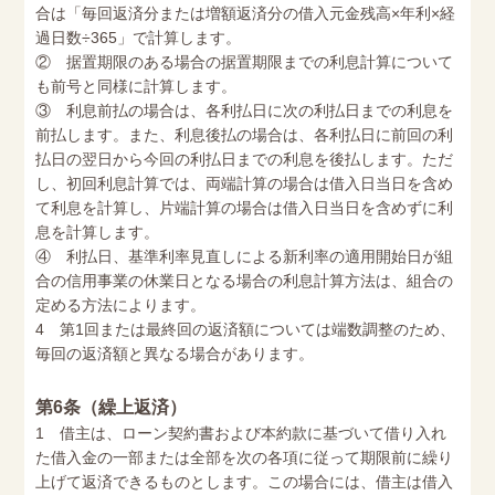
合は「毎回返済分または増額返済分の借入元金残高×年利×経
過日数÷365」で計算します。
② 据置期限のある場合の据置期限までの利息計算について
も前号と同様に計算します。
③ 利息前払の場合は、各利払日に次の利払日までの利息を
前払します。また、利息後払の場合は、各利払日に前回の利
払日の翌日から今回の利払日までの利息を後払します。ただ
し、初回利息計算では、両端計算の場合は借入日当日を含め
て利息を計算し、片端計算の場合は借入日当日を含めずに利
息を計算します。
④ 利払日、基準利率見直しによる新利率の適用開始日が組
合の信用事業の休業日となる場合の利息計算方法は、組合の
定める方法によります。
4 第1回または最終回の返済額については端数調整のため、
毎回の返済額と異なる場合があります。
第6条（繰上返済）
1 借主は、ローン契約書および本約款に基づいて借り入れ
た借入金の一部または全部を次の各項に従って期限前に繰り
上げて返済できるものとします。この場合には、借主は借入