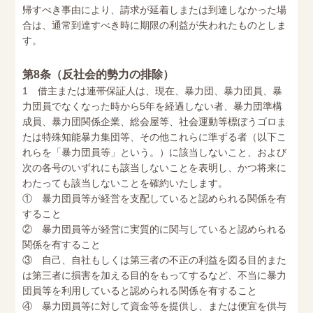
帰すべき事由により、請求が延着しまたは到達しなかった場
合は、通常到達すべき時に期限の利益が失われたものとしま
す。
第8条（反社会的勢力の排除）
1 借主または連帯保証人は、現在、暴力団、暴力団員、暴
力団員でなくなった時から5年を経過しない者、暴力団準構
成員、暴力団関係企業、総会屋等、社会運動等標ぼうゴロま
たは特殊知能暴力集団等、その他これらに準ずる者（以下こ
れらを「暴力団員等」という。）に該当しないこと、および
次の各号のいずれにも該当しないことを表明し、かつ将来に
わたっても該当しないことを確約いたします。
① 暴力団員等が経営を支配していると認められる関係を有
すること
② 暴力団員等が経営に実質的に関与していると認められる
関係を有すること
③ 自己、自社もしくは第三者の不正の利益を図る目的また
は第三者に損害を加える目的をもってするなど、不当に暴力
団員等を利用していると認められる関係を有すること
④ 暴力団員等に対して資金等を提供し、または便宜を供与