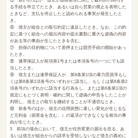
⑤ 前2号のほか、借主が債務整理に関して裁判所の関与す
る手続を申立てたとき、あるいは自ら営業の廃止を表明した
ときなど、支払を停止したと認められる事実が発生したと
き。
⑥ 借主が組合との取引約定に違反したとき。なお、この約
定に基づく組合への届出内容や提出書類に重大な虚偽の内容
がある等の事由が生じたときを含む。
⑦ 担保の目的物について差押または競売手続の開始があっ
たとき。
⑧ 連帯保証人が前項第1号または本項各号の一つにでも該
当したとき。
⑨ 借主または連帯保証人が、第8条第1項の暴力団員等もし
くは第8条第1項各号のいずれかに該当し、もしくは第8条第2
項各号のいずれかに該当する行為をし、または第8条第1項の
規定にもとづく表明・確約に関して虚偽の申告をしたことが
判明し、借主との取引を継続することが不適切なとき。
⑩ 前各号のほか、借主の信用状態に著しい変化が生じるな
ど元利金（損害金を含む。）の返済ができなくなる相当の事
由が生じたとき。
3 前項の場合において、借主が住所変更の届出を怠る、あ
るいは借主が組合からの請求を受領しないなど借主の責めに