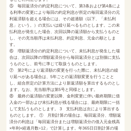
⑤ 毎回返済分の約定利息について、第3条および第4条によ
る利率の変更により毎回の約定利息が所定の毎回返済分の元
利返済額を超える場合には、その超過額（以下、「未払利
息」という。）の支払いは繰り延べるものとします。この未
払利息が発生した場合、次回以降の返済額から支払うものと
し、その充当順序は未払利息、約定利息、元金の順としま
す。
⑥ 増額返済分の約定利息について、未払利息が発生した場
合は、次回以降の増額返済分から毎回返済分とは別個に支払
うものとし、前号に準じて取扱うものとします。
⑦ 第2号により返済額の変更を行った際に、未払利息の繰
り延べがある場合は、5年ごとの返済額変更を行うことと
し、組合所定の計算方法により新返済額を算出するものとし
ます。なお、充当順序は第5号と同様とします。
⑧ 最終の返済額の変更以降、金利変更に伴い最終期限に借
入金の一部および未払利息が残る場合には、最終期限に一括
して支払うものとします。 3 支払利息は次により算出する
ものとします。 ① 月割計算の場合は、毎回返済分、増額返
済分の利息は「毎回返済分または増額返済分の借入元金残高
×年利×経過月数÷12」で計算します。年365日日割計算の場