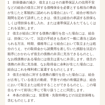
1 担保価値の減少、借主またはその連帯保証人の信用不安
などの組合の借主に対する債権保全を必要とする相当の事由
が生じたと客観的に認められる場合において、組合が相当の
期間を定めて請求したときは、借主は組合の承認する担保も
しくは増担保を差し入れ、または連帯保証人をたてもしくは
これを追加します。
2 借主が組合に対する債務の履行を怠った場合には、組合
は、担保について、法定の手続きも含めて一般に適当と認め
られる方法、時期、価格等により組合において取立または処
分のうえ、その取得金から諸費用を差し引いた残額を法定の
順序にかかわらず借主の債務の弁済に充当できるものとし、
なお残債務がある場合には借主は直ちに弁済します。借主の
債務の弁済に充当後、なお取得金に余剰が生じた場合には、
組合はこれを権利者に返還するものとします。
3 借主が組合に対する債務の履行を怠った場合には、組合
が占有している借主の動産、手形その他の有価証券は、組合
において取立または処分することができるものとし、この場
合もすべて前項に準じて取り扱うことに同意します。
4 本条の担保には、留置権・先取特権などの法定担保権も
含むものとします。