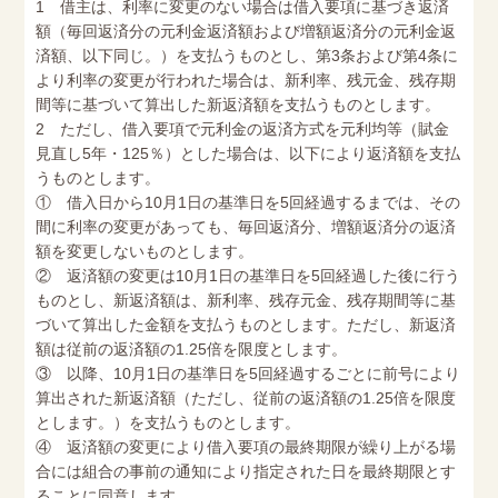
1 借主は、利率に変更のない場合は借入要項に基づき返済
額（毎回返済分の元利金返済額および増額返済分の元利金返
済額、以下同じ。）を支払うものとし、第3条および第4条に
より利率の変更が行われた場合は、新利率、残元金、残存期
間等に基づいて算出した新返済額を支払うものとします。
2 ただし、借入要項で元利金の返済方式を元利均等（賦金
見直し5年・125％）とした場合は、以下により返済額を支払
うものとします。
① 借入日から10月1日の基準日を5回経過するまでは、その
間に利率の変更があっても、毎回返済分、増額返済分の返済
額を変更しないものとします。
② 返済額の変更は10月1日の基準日を5回経過した後に行う
ものとし、新返済額は、新利率、残存元金、残存期間等に基
づいて算出した金額を支払うものとします。ただし、新返済
額は従前の返済額の1.25倍を限度とします。
③ 以降、10月1日の基準日を5回経過するごとに前号により
算出された新返済額（ただし、従前の返済額の1.25倍を限度
とします。）を支払うものとします。
④ 返済額の変更により借入要項の最終期限が繰り上がる場
合には組合の事前の通知により指定された日を最終期限とす
ることに同意します。