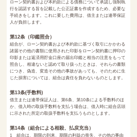
ローン契約書および本約款による債務について承認し強制執
行を認諾する旨を記載した公正証書を作成するため、必要な
手続きをします。これに要した費用は、借主または連帯保証
人が負担します。
第12条（印鑑照合）
組合が、ローン契約書および本約款に基づく取引にかかわる
諸届その他の書類に使用された印影をローン契約書に押印の
印影または返済用貯金口座の届出印鑑と相当の注意をもって
照合し、相違ないと認めて取り扱ったときは、それらの書類
につき、偽造、変造その他の事故があっても、そのために生
じた損害については、組合は責任を負わないものとします。
第13条(手数料)
借主または連帯保証人は、第6条、第10条による手数料のほ
か、借入時の取扱手数料を支払う場合は、借入時に組合店頭
に示された所定の取扱手数料を支払うものとします。
第14条（組合による相殺、払戻充当）
1 組合は、期限の到来、期限の利益の喪失、その他の事由