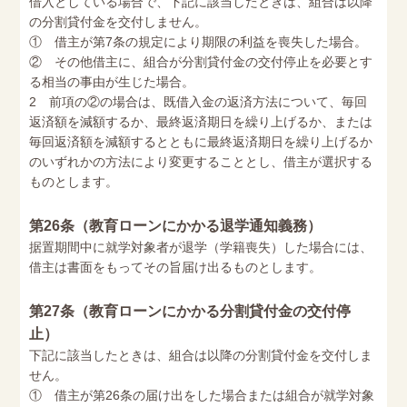
借入としている場合で、下記に該当したときは、組合は以降
の分割貸付金を交付しません。
① 借主が第7条の規定により期限の利益を喪失した場合。
② その他借主に、組合が分割貸付金の交付停止を必要とす
る相当の事由が生じた場合。
2 前項の②の場合は、既借入金の返済方法について、毎回
返済額を減額するか、最終返済期日を繰り上げるか、または
毎回返済額を減額するとともに最終返済期日を繰り上げるか
のいずれかの方法により変更することとし、借主が選択する
ものとします。
第26条（教育ローンにかかる退学通知義務）
据置期間中に就学対象者が退学（学籍喪失）した場合には、
借主は書面をもってその旨届け出るものとします。
第27条（教育ローンにかかる分割貸付金の交付停
止）
下記に該当したときは、組合は以降の分割貸付金を交付しま
せん。
① 借主が第26条の届け出をした場合または組合が就学対象