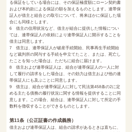
る保証をしている場合には、その保証極度額にローン契約書
および本約款による保証の額を加えるものとします。連帯保
証人が借主と組合との取引について、将来ほかに保証した場
合にも同様とします。
6 借主の信用状況など、借主が組合に提供した情報につい
ては、連帯保証人の依頼により連帯保証人に開示することを
借主は同意します。
7 借主は、連帯保証人が破産手続開始、民事再生手続開始
など裁判所の関与する手続を申立てたこと、または、死亡し
たことを知った場合は、ただちに組合に届けます。
8 借主および連帯保証人は、組合が連帯保証人の一人に対
して履行の請求をした場合は、その効力は借主および他の連
帯保証人にも及ぶことに同意します。
9 借主は、組合が連帯保証人に対して民法第458条の2に定
める主たる債務の履行状況に関する情報を提供することに同
意します。この場合、組合は、連帯保証人に対して所定の手
数料を徴収することができるものとします。
第11条（公正証書の作成義務）
借主および連帯保証人は、組合の請求があるときは直ちに、