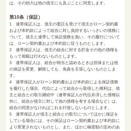
は、その効力は他の借主にも及ぶことに同意します。
第10条（保証）
1 連帯保証人は、借主の委託を受けて借主がローン契約書
および本約款によって組合に対し負担するいっさいの債務に
ついて、借主と連帯して保証債務を負い、その履行について
は、ローン契約書および本約款に従うものとします。
2 連帯保証人は、借主の組合に対する貯金その他の債権を
もって相殺は行わないものとします。
3 連帯保証人は、組合が相当と認めるときは担保または他
の保証を変更、解除しても、免責を主張しないものとしま
す。
4 連帯保証人がローン契約書および本約款による保証債務
を履行した場合、代位によって組合から取得した権利は、借
主と組合との取引継続中（連帯保証人が代位弁済した債権以
外に、組合が借主に対して他の債権を有する場合など）は、
組合の同意がなければこれを行使しないものとします。
5 連帯保証人が借主と組合との取引についてほかに保証を
している場合には、その保証はローン契約書および本約款に
より変更されないものとし、また、ほかに極度額の定めのあ