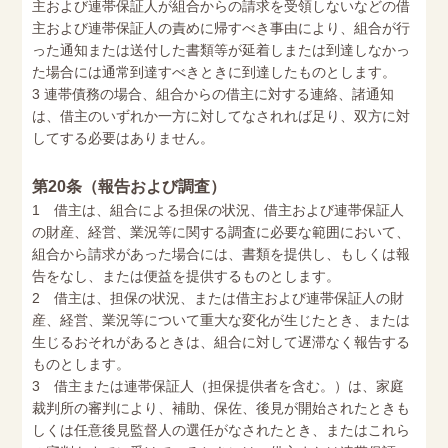
主および連帯保証人が組合からの請求を受領しないなどの借
主および連帯保証人の責めに帰すべき事由により、組合が行
った通知または送付した書類等が延着しまたは到達しなかっ
た場合には通常到達すべきときに到達したものとします。
3 連帯債務の場合、組合からの借主に対する連絡、諸通知
は、借主のいずれか一方に対してなされれば足り、双方に対
してする必要はありません。
第20条（報告および調査）
1 借主は、組合による担保の状況、借主および連帯保証人
の財産、経営、業況等に関する調査に必要な範囲において、
組合から請求があった場合には、書類を提供し、もしくは報
告をなし、または便益を提供するものとします。
2 借主は、担保の状況、または借主および連帯保証人の財
産、経営、業況等について重大な変化が生じたとき、または
生じるおそれがあるときは、組合に対して遅滞なく報告する
ものとします。
3 借主または連帯保証人（担保提供者を含む。）は、家庭
裁判所の審判により、補助、保佐、後見が開始されたときも
しくは任意後見監督人の選任がなされたとき、またはこれら