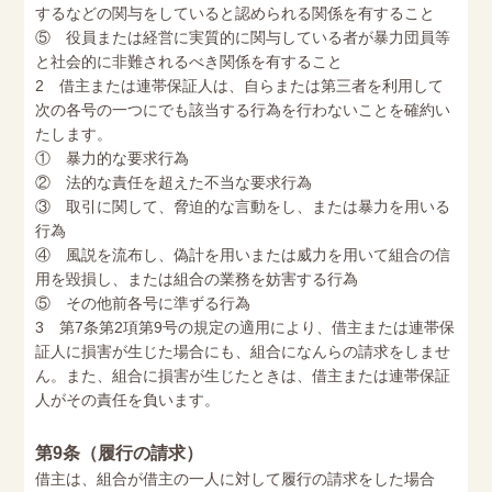
するなどの関与をしていると認められる関係を有すること
⑤ 役員または経営に実質的に関与している者が暴力団員等
と社会的に非難されるべき関係を有すること
2 借主または連帯保証人は、自らまたは第三者を利用して
次の各号の一つにでも該当する行為を行わないことを確約い
たします。
① 暴力的な要求行為
② 法的な責任を超えた不当な要求行為
③ 取引に関して、脅迫的な言動をし、または暴力を用いる
行為
④ 風説を流布し、偽計を用いまたは威力を用いて組合の信
用を毀損し、または組合の業務を妨害する行為
⑤ その他前各号に準ずる行為
3 第7条第2項第9号の規定の適用により、借主または連帯保
証人に損害が生じた場合にも、組合になんらの請求をしませ
ん。また、組合に損害が生じたときは、借主または連帯保証
人がその責任を負います。
第9条（履行の請求）
借主は、組合が借主の一人に対して履行の請求をした場合