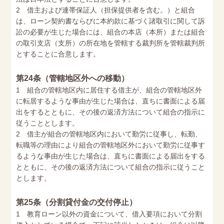
2 借主および連帯保証人（担保提供者を含む。）と組合
は、ローン契約書ならびに本約款に基づく諸取引に関して訴
訟の必要が生じた場合には、組合の本店（本所）または組合
の取引支店（支所）の所在地を管轄する裁判所を管轄裁判所
とすることに合意します。
第24条（管轄地区外への移動）
1 組合の管轄地区内に居住する借主が、組合の管轄地区外
に転居するような事由が生じた場合は、直ちに書面による届
出をするとともに、その後の返済方法について組合の指示に
従うこととします。
2 借主が組合の管轄地区内において勤労に従事し、転勤、
転職等の理由により組合の管轄地区外において勤労に従事す
るような事由が生じた場合は、直ちに書面による届出をする
とともに、その後の返済方法について組合の指示に従うこと
とします。
第25条（分割貸付金の交付停止）
1 教育ローン以外の資金について、借入要項において分割