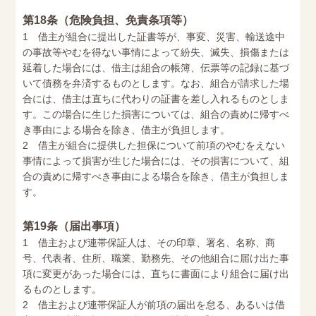
第18条（危険負担、免責条項等）
1 借主が組合に提出した証書等が、事変、災害、輸送途中
の事故等やむを得ない事情によって紛失、滅失、損傷または
延着した場合には、借主は組合の帳簿、伝票等の記録に基づ
いて債務を弁済するものとします。なお、組合が請求した場
合には、借主は直ちに代わりの証書を差し入れるものとしま
す。この場合に生じた損害については、組合の責めに帰すべ
き事由による場合を除き、借主が負担します。
2 借主が組合に提供した担保について前項のやむをえない
事情によって損害が生じた場合には、その損害について、組
合の責めに帰すべき事由による場合を除き、借主が負担しま
す。
第19条（届出事項）
1 借主および連帯保証人は、その印章、署名、名称、商
号、代表者、住所、職業、勤務先、その他組合に届け出た事
項に変更があった場合には、直ちに書面により組合に届け出
るものとします。
2 借主および連帯保証人が前項の届出を怠る、あるいは借