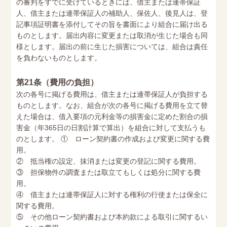
の審判をすでに受けているときには、借主または連帯保証
人、借主または連帯保証人の補助人、保佐人、後見人は、登
記事項証明書を添付してその旨を書面により組合に届け出る
ものとします。届出内容に変更または取消が生じた場合も同
様とします。届出の前に生じた損害については、組合は責任
を負わないものとします。
第21条（費用の負担）
次の各号に掲げる費用は、借主または連帯保証人が負担する
ものとします。なお、組合が次の各号に掲げる費用を立て替
えた場合は、借入要項の元利金等の損害金に定めた割合の損
害金（年365日の日割計算で算出）を組合に対して支払うも
のとします。 ① ローン契約書の作成および変更に関する費
用。
② 抵当権の設定、抹消または変更の登記に関する費用。
③ 担保物件の調査または取立てもしくは処分に関する費
用。
④ 借主または連帯保証人に対する権利の行使または保全に
関する費用。
⑤ その他ローン契約書および本約款による取引に関するい