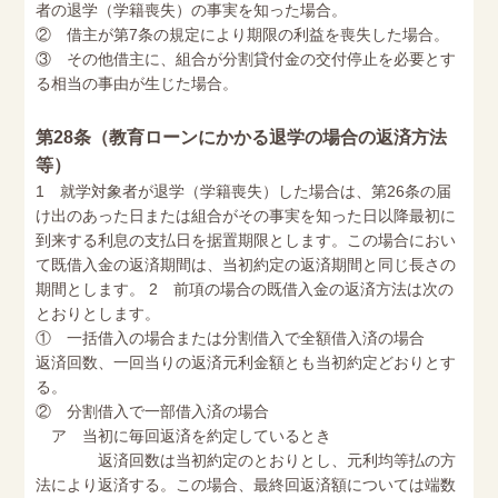
者の退学（学籍喪失）の事実を知った場合。
② 借主が第7条の規定により期限の利益を喪失した場合。
③ その他借主に、組合が分割貸付金の交付停止を必要とす
る相当の事由が生じた場合。
第28条（教育ローンにかかる退学の場合の返済方法
等）
1 就学対象者が退学（学籍喪失）した場合は、第26条の届
け出のあった日または組合がその事実を知った日以降最初に
到来する利息の支払日を据置期限とします。この場合におい
て既借入金の返済期間は、当初約定の返済期間と同じ長さの
期間とします。 2 前項の場合の既借入金の返済方法は次の
とおりとします。
① 一括借入の場合または分割借入で全額借入済の場合
返済回数、一回当りの返済元利金額とも当初約定どおりとす
る。
② 分割借入で一部借入済の場合
ア 当初に毎回返済を約定しているとき
返済回数は当初約定のとおりとし、元利均等払の方
法により返済する。この場合、最終回返済額については端数