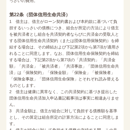
っさいの費用。
第22条（団体信用生命共済）
1 借主は、借主がローン契約書および本約款に基づいて負
担するいっさいの債務につき、組合が所定の方法により借主
を被共済者とし組合を共済契約者ならびに共済金の受取人と
する団体信用生命共済契約（または団体信用保険契約）を締
結する場合は、その締結および下記第2項から第7項が適用さ
れることに同意します。なお、団体信用生命保険契約を締結
する場合は、下記第2項から第7項の「共済契約」「共済金
額」「共済金」「被共済者」「共済事故」「団体信用生命共
済」は「保険契約」「保険金額」「保険金」「被保険者」
「保険金事故」「団体信用生命保険」とそれぞれ読み替える
ものとします。
2 借主は健康に異常なく、この共済契約に基づき提出した
団体信用生命共済加入申込書記載事項は事実に相違ありませ
ん。
3 共済金額は、借主が組合に対して負担する債務額を基準
とし、その算定は組合所定の計算方法によることに同意しま
す。