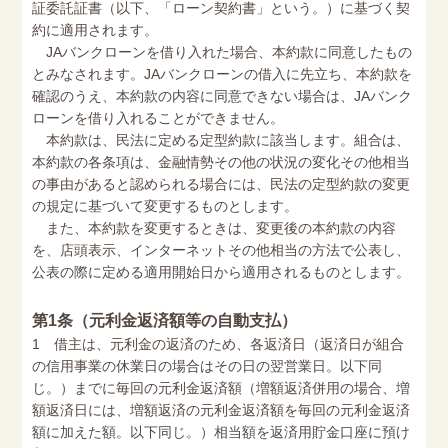
証委託証書（以下、「ローン契約書」という。）に基づく契
約に適用されます。
JAバンクローンを借り入れた場合、本約款に同意したもの
とみなされます。JAバンクローンの借入に先立ち、本約款を
確認のうえ、本約款の内容に同意できない場合は、JAバンク
ローンを借り入れることができません。
本約款は、民法に定める定型約款に該当します。組合は、
本約款の各条項は、金融情勢その他の状況の変化その他相当
の事由があると認められる場合には、民法の定型約款の変更
の規定に基づいて変更するものとします。
また、本約款を変更するときは、変更後の本約款の内容
を、店頭表示、インターネットその他相当の方法で公表し、
公表の際に定める適用開始日から適用されるものとします。
第1条（元利金返済額等の自動支払）
1 借主は、元利金の返済のため、各返済日（返済日が組合
の信用事業の休業日の場合はその日の翌営業日。以下同
じ。）までに毎回の元利金返済額（増額返済併用の場合、増
額返済日には、増額返済の元利金返済額を毎回の元利金返済
額に加えた額。以下同じ。）相当額を返済用貯金口座に預け