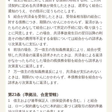
4 借主が組合に対して負担する債務の存続する間、この共
済契約に定める共済事故が発生したときは、遅滞なく組合に
通知のうえ、その指示に従うものとします。
5 組合が共済金を受領したときは、受領金相当額の組合に
対する債務につき、期限のいかんにかかわらず、返済があっ
たものとみなして組合において所定の手続に従い取り扱うこ
とに同意します。この場合、共済事故発生日の翌日以降の利
息その他の費用等不足する金額については組合からの請求あ
り次第直ちに支払います。
6 前項の場合、万一借主の告知義務違反により、組合が受
領した共済金の返還を請求されたときは、共済金による返済
がなかったものとした場合の残債務全額を組合から請求あり
次第直ちに返済します。
7 万一借主の告知義務違反により、共済金が支払われない
ときは、期限のいかんにかかわらず、本債務全額を組合から
請求あり次第直ちに返済します。
第23条（準拠法、合意管轄）
1 借主および連帯保証人（担保提供者を含む。）と組合
は、ローン契約書ならびに本約款に基づく諸取引の契約準拠
法は日本法とすることに合意します。