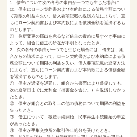
1 借主について次の各号の事由が一つでも生じた場合に
は、借主はローン契約書および本約款による債務全額につい
て期限の利益を失い、借入要項記載の返済方法によらず、直
ちにローン契約書および本約款による債務全額を返済するも
のとします。
① 住所変更の届出を怠るなど借主の責めに帰すべき事由に
よって、組合に借主の所在が不明となったとき。
2 次の各号の事由が一つでも生じた場合には、借主は、組
合からの請求によって、ローン契約書および本約款による債
務全額について期限の利益を失い、借入要項記載の返済方法
によらず、直ちにローン契約書および本約款による債務全額
を返済するものとします。
① 借主が返済を遅延し、組合から書面により督促しても、
次の返済日までに元利金（損害金を含む。）を返済しなかっ
たとき。
② 借主が組合との取引上の他の債務について期限の利益を
失ったとき。
③ 借主について、破産手続開始、民事再生手続開始の申立
があったとき。
④ 借主が手形交換所の取引停止処分を受けたとき。