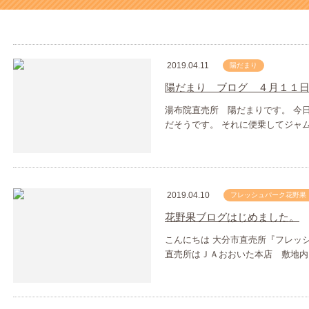
2019.04.11
陽だまり
陽だまり ブログ ４月１１
湯布院直売所 陽だまりです。 今
だそうです。 それに便乗してジャ
2019.04.10
フレッシュパーク花野果
花野果ブログはじめました。
こんにちは 大分市直売所『フレッシ
直売所はＪＡおおいた本店 敷地内