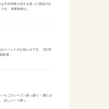
日は大分特産かぼすを使った商品のお
」です。 希釈飲料な…
日
はイベントのお知らせです。 3月24
店舗前駐車…
日
、いちごのシーズン真っ盛り！ 陽だま
。 試しに一つ買っ…