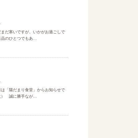
日
だまだ寒いですが、いかがお過ごしで
産品のひとつでもあ…
日
日は「陽だまり食堂」からお知らせで
火） 誠に勝手なが…
日