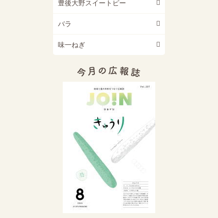
豊後大野スイートピー
バラ
味一ねぎ