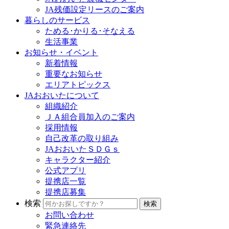
JA残価設定リースのご案内
暮らしのサービス
ためる･かりる･そなえる
生活事業
お知らせ・イベント
新着情報
重要なお知らせ
エリアトピックス
JAおおいたについて
組織紹介
ＪＡ組合員加入のご案内
採用情報
自己改革の取り組み
JAおおいたＳＤＧｓ
キャラクター紹介
公式アプリ
提携店一覧
提携店募集
検索
お問い合わせ
緊急連絡先