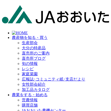
農産物を知る・買う
生産部会
大分の特産品
直売所のご案内
直売所ブログ
旬の情報
レシピ
家庭菜園
広報誌･コミュニティ紙･支店だより
女性部会紹介
加工品カタログ
農業をする・始める
営農情報
購買店舗
JAおおいた農機センター