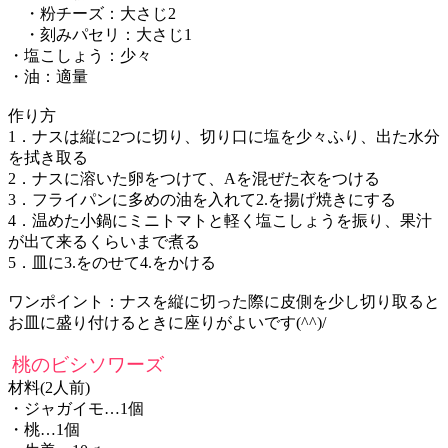
・粉チーズ：大さじ2
・刻みパセリ：大さじ1
・塩こしょう：少々
・油：適量
作り方
1．ナスは縦に2つに切り、切り口に塩を少々ふり、出た水分
を拭き取る
2．ナスに溶いた卵をつけて、Aを混ぜた衣をつける
3．フライパンに多めの油を入れて2.を揚げ焼きにする
4．温めた小鍋にミニトマトと軽く塩こしょうを振り、果汁
が出て来るくらいまで煮る
5．皿に3.をのせて4.をかける
ワンポイント：ナスを縦に切った際に皮側を少し切り取ると
お皿に盛り付けるときに座りがよいです(^^)/
桃のビシソワーズ
材料(2人前)
・ジャガイモ…1個
・桃…1個