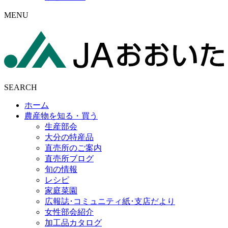
MENU
SEARCH
ホーム
農産物を知る・買う
生産部会
大分の特産品
直売所のご案内
直売所ブログ
旬の情報
レシピ
家庭菜園
広報誌･コミュニティ紙･支店だより
女性部会紹介
加工品カタログ