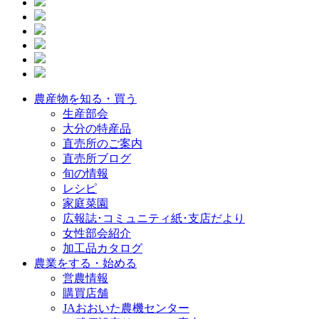
農産物を知る・買う
生産部会
大分の特産品
直売所のご案内
直売所ブログ
旬の情報
レシピ
家庭菜園
広報誌･コミュニティ紙･支店だより
女性部会紹介
加工品カタログ
農業をする・始める
営農情報
購買店舗
JAおおいた農機センター