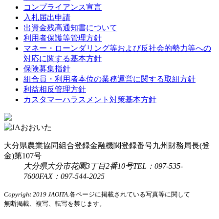
コンプライアンス宣言
入札届出申請
出資金残高通知書について
利用者保護等管理方針
マネー・ローンダリング等および反社会的勢力等への
対応に関する基本方針
保険募集指針
組合員・利用者本位の業務運営に関する取組方針
利益相反管理方針
カスタマーハラスメント対策基本方針
大分県農業協同組合
登録金融機関
登録番号
九州財務局長(登
金)第107号
大分県大分市花園3丁目2番10号
TEL：097-535-
7600
FAX：097-544-2025
Copyright 2019 JAOITA.
各ページに掲載されている写真等に関して
無断掲載、複写、転写を禁じます。