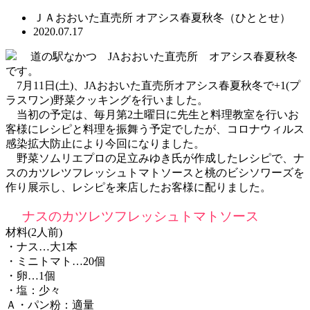
ＪＡおおいた直売所 オアシス春夏秋冬（ひととせ）
2020.07.17
道の駅なかつ JAおおいた直売所 オアシス春夏秋冬
です。
7月11日(土)、JAおおいた直売所オアシス春夏秋冬で+1(プ
ラスワン)野菜クッキングを行いました。
当初の予定は、毎月第2土曜日に先生と料理教室を行いお
客様にレシピと料理を振舞う予定でしたが、コロナウィルス
感染拡大防止により今回になりました。
野菜ソムリエプロの足立みゆき氏が作成したレシピで、ナ
スのカツレツフレッシュトマトソースと桃のビシソワーズを
作り展示し、レシピを来店したお客様に配りました。
ナスのカツレツフレッシュトマトソース
材料(2人前)
・ナス…大1本
・ミニトマト…20個
・卵…1個
・塩：少々
Ａ・パン粉：適量