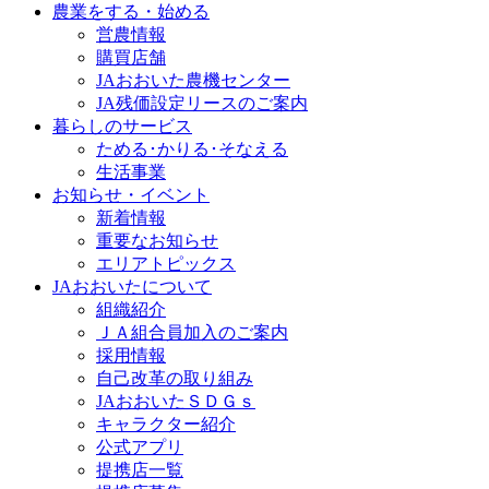
農業をする・始める
営農情報
購買店舗
JAおおいた農機センター
JA残価設定リースのご案内
暮らしのサービス
ためる･かりる･そなえる
生活事業
お知らせ・イベント
新着情報
重要なお知らせ
エリアトピックス
JAおおいたについて
組織紹介
ＪＡ組合員加入のご案内
採用情報
自己改革の取り組み
JAおおいたＳＤＧｓ
キャラクター紹介
公式アプリ
提携店一覧