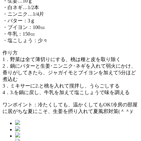
・生姜…10ｇ
・白ネギ…1/2本
・ニンニク…1/4片
・バター：3ｇ
・ブイヨン：100㏄
・牛乳：150㏄
・塩こしょう：少々
作り方
1．野菜は全て薄切りにする、桃は種と皮を取り除く
2．鍋にバターと生姜･ニンニク･ネギを入れて弱火にかけ、
香りがしてきたら、ジャガイモとブイヨンを加えて5分ほど
煮込む
3．ミキサーに2.と桃を入れて撹拌し、うらごしする
4．3.を鍋に戻し、牛乳を加えて塩こしょうで味を調える
ワンポイント：冷たくしても、温かくしてもOK!冷房の部屋
に居がちな夏にこそ、生姜を摂り入れて夏風邪対策(＾＾)/