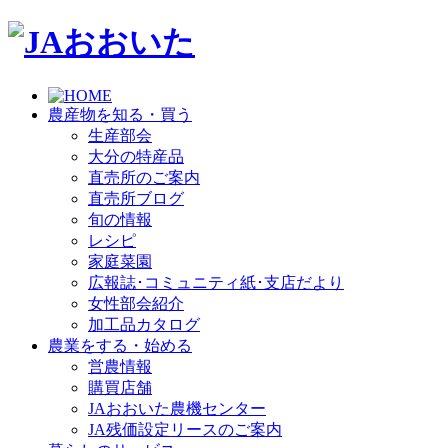
農産物を知る・買う
生産部会
大分の特産品
直売所のご案内
直売所ブログ
旬の情報
レシピ
家庭菜園
広報誌･コミュニティ紙･支店だより
女性部会紹介
加工品カタログ
農業をする・始める
営農情報
購買店舗
JAおおいた農機センター
JA残価設定リースのご案内