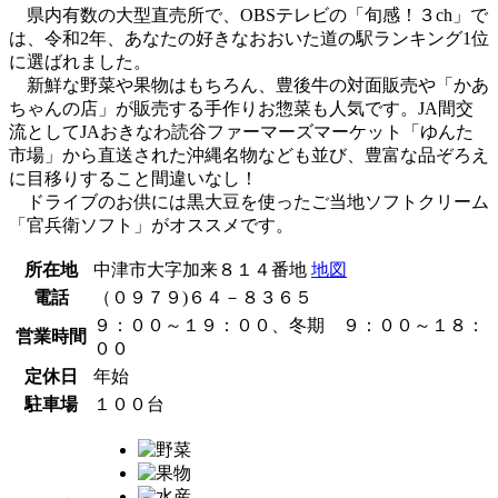
県内有数の大型直売所で、OBSテレビの「旬感！３ch」で
は、令和2年、あなたの好きなおおいた道の駅ランキング1位
に選ばれました。
新鮮な野菜や果物はもちろん、豊後牛の対面販売や「かあ
ちゃんの店」が販売する手作りお惣菜も人気です。JA間交
流としてJAおきなわ読谷ファーマーズマーケット「ゆんた
市場」から直送された沖縄名物なども並び、豊富な品ぞろえ
に目移りすること間違いなし！
ドライブのお供には黒大豆を使ったご当地ソフトクリーム
「官兵衛ソフト」がオススメです。
所在地
中津市大字加来８１４番地
地図
電話
（０９７９)６４－８３６５
９：００～１９：００、冬期 ９：００～１８：
営業時間
００
定休日
年始
駐車場
１００台