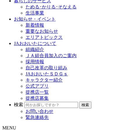
暮らしのサービス
ためる･かりる･そなえる
生活事業
お知らせ・イベント
新着情報
重要なお知らせ
エリアトピックス
JAおおいたについて
組織紹介
ＪＡ組合員加入のご案内
採用情報
自己改革の取り組み
JAおおいたＳＤＧｓ
キャラクター紹介
公式アプリ
提携店一覧
提携店募集
検索
お問い合わせ
緊急連絡先
MENU