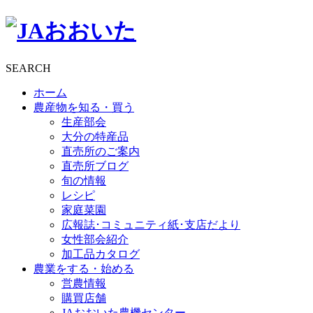
SEARCH
ホーム
農産物を知る・買う
生産部会
大分の特産品
直売所のご案内
直売所ブログ
旬の情報
レシピ
家庭菜園
広報誌･コミュニティ紙･支店だより
女性部会紹介
加工品カタログ
農業をする・始める
営農情報
購買店舗
JAおおいた農機センター