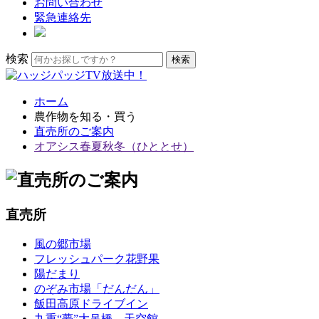
お問い合わせ
緊急連絡先
検索
ホーム
農作物を知る・買う
直売所のご案内
オアシス春夏秋冬（ひととせ）
直売所
風の郷市場
フレッシュパーク花野果
陽だまり
のぞみ市場「だんだん」
飯田高原ドライブイン
九重“夢”大吊橋 天空館