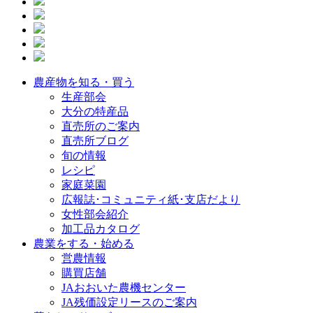
農産物を知る・買う
生産部会
大分の特産品
直売所のご案内
直売所ブログ
旬の情報
レシピ
家庭菜園
広報誌･コミュニティ紙･支店だより
女性部会紹介
加工品カタログ
農業をする・始める
営農情報
購買店舗
JAおおいた農機センター
JA残価設定リースのご案内