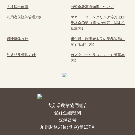
入札届出申請
出資金残高通知書について
利用者保護等管理方針
マネー・ローンダリング等および
反社会的勢力等への対応に関する
基本方針
保険募集指針
組合員・利用者本位の業務運営に
関する取組方針
利益相反管理方針
カスタマーハラスメント対策基本
方針
大分県農業協同組合
登録金融機関
登録番号
九州財務局長(登金)第107号