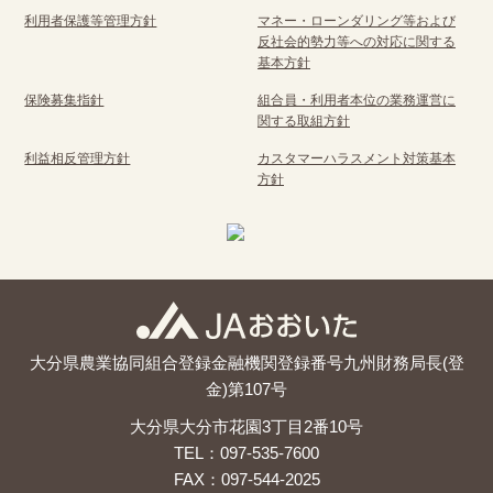
利用者保護等管理方針
マネー・ローンダリング等および
反社会的勢力等への対応に関する
基本方針
保険募集指針
組合員・利用者本位の業務運営に
関する取組方針
利益相反管理方針
カスタマーハラスメント対策基本
方針
大分県農業協同組合
登録金融機関
登録番号
九州財務局長(登
金)第107号
大分県大分市花園3丁目2番10号
TEL：097-535-7600
FAX：097-544-2025