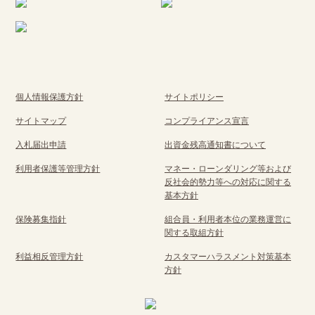
個人情報保護方針
サイトポリシー
サイトマップ
コンプライアンス宣言
入札届出申請
出資金残高通知書について
利用者保護等管理方針
マネー・ローンダリング等および
反社会的勢力等への対応に関する
基本方針
保険募集指針
組合員・利用者本位の業務運営に
関する取組方針
利益相反管理方針
カスタマーハラスメント対策基本
方針