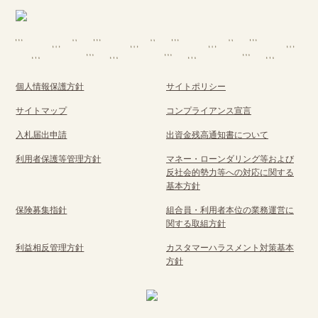
個人情報保護方針
サイトポリシー
サイトマップ
コンプライアンス宣言
入札届出申請
出資金残高通知書について
利用者保護等管理方針
マネー・ローンダリング等および
反社会的勢力等への対応に関する
基本方針
保険募集指針
組合員・利用者本位の業務運営に
関する取組方針
利益相反管理方針
カスタマーハラスメント対策基本
方針