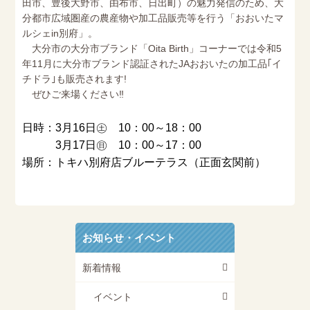
田市、豊後大野市、由布市、日出町）の魅力発信のため、大
分都市広域圏産の農産物や加工品販売等を行う「おおいたマ
ルシェin別府」。
大分市の大分市ブランド「Oita Birth」コーナーでは令和5
年11月に大分市ブランド認証されたJAおおいたの加工品｢イ
チドラ｣も販売されます!
ぜひご来場ください‼
日時：3月16日㊏ 10：00～18：00
3月17日㊐ 10：00～17：00
場所：トキハ別府店ブルーテラス（正面玄関前）
お知らせ・イベント
新着情報
イベント