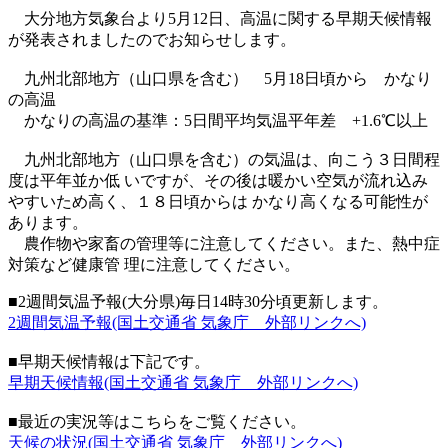
大分地方気象台より5月12日、高温に関する早期天候情報
が発表されましたのでお知らせします。
九州北部地方（山口県を含む） 5月18日頃から かなり
の高温
かなりの高温の基準：5日間平均気温平年差 +1.6℃以上
九州北部地方（山口県を含む）の気温は、向こう３日間程
度は平年並か低 いですが、その後は暖かい空気が流れ込み
やすいため高く、１８日頃からは かなり高くなる可能性が
あります。
農作物や家畜の管理等に注意してください。また、熱中症
対策など健康管 理に注意してください。
■2週間気温予報(大分県)毎日14時30分頃更新します。
2週間気温予報(国土交通省 気象庁 外部リンクへ)
■早期天候情報は下記です。
早期天候情報(国土交通省 気象庁 外部リンクへ)
■最近の実況等はこちらをご覧ください。
天候の状況(国土交通省 気象庁 外部リンクへ)