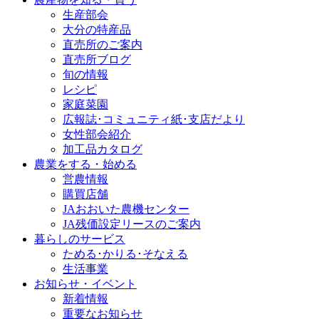
生産部会
大分の特産品
直売所のご案内
直売所ブログ
旬の情報
レシピ
家庭菜園
広報誌･コミュニティ紙･支店だより
女性部会紹介
加工品カタログ
農業をする・始める
営農情報
購買店舗
JAおおいた農機センター
JA残価設定リースのご案内
暮らしのサービス
ためる･かりる･そなえる
生活事業
お知らせ・イベント
新着情報
重要なお知らせ