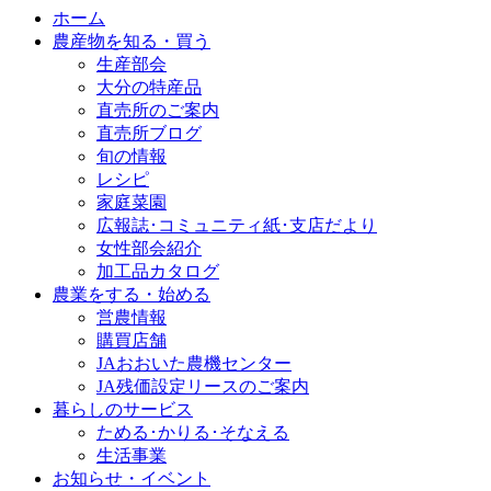
ホーム
農産物を知る・買う
生産部会
大分の特産品
直売所のご案内
直売所ブログ
旬の情報
レシピ
家庭菜園
広報誌･コミュニティ紙･支店だより
女性部会紹介
加工品カタログ
農業をする・始める
営農情報
購買店舗
JAおおいた農機センター
JA残価設定リースのご案内
暮らしのサービス
ためる･かりる･そなえる
生活事業
お知らせ・イベント