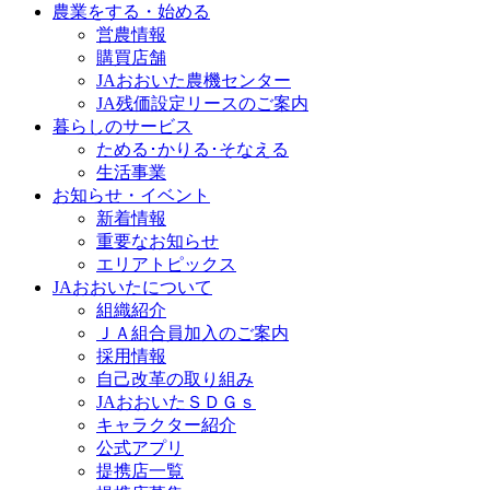
農業をする・始める
営農情報
購買店舗
JAおおいた農機センター
JA残価設定リースのご案内
暮らしのサービス
ためる･かりる･そなえる
生活事業
お知らせ・イベント
新着情報
重要なお知らせ
エリアトピックス
JAおおいたについて
組織紹介
ＪＡ組合員加入のご案内
採用情報
自己改革の取り組み
JAおおいたＳＤＧｓ
キャラクター紹介
公式アプリ
提携店一覧