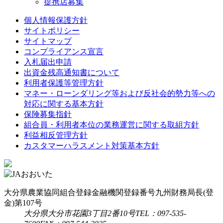
提携店募集
個人情報保護方針
サイトポリシー
サイトマップ
コンプライアンス宣言
入札届出申請
出資金残高通知書について
利用者保護等管理方針
マネー・ローンダリング等および反社会的勢力等への
対応に関する基本方針
保険募集指針
組合員・利用者本位の業務運営に関する取組方針
利益相反管理方針
カスタマーハラスメント対策基本方針
大分県農業協同組合
登録金融機関
登録番号
九州財務局長(登
金)第107号
大分県大分市花園3丁目2番10号
TEL：097-535-