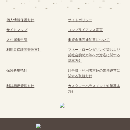
個人情報保護方針
サイトポリシー
サイトマップ
コンプライアンス宣言
入札届出申請
出資金残高通知書について
利用者保護等管理方針
マネー・ローンダリング等および
反社会的勢力等への対応に関する
基本方針
保険募集指針
組合員・利用者本位の業務運営に
関する取組方針
利益相反管理方針
カスタマーハラスメント対策基本
方針