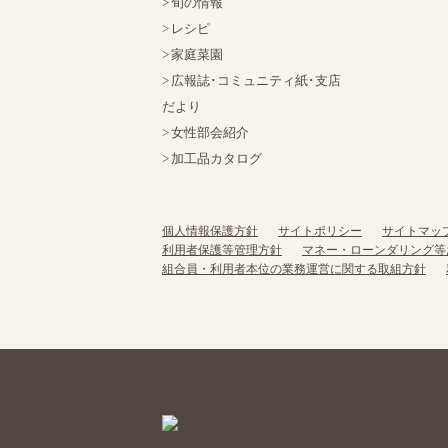
旬の情報
レシピ
家庭菜園
広報誌･コミュニティ紙･支店
だより
女性部会紹介
加工品カタログ
個人情報保護方針
サイトポリシー
サイトマッ
利用者保護等管理方針
マネー・ローンダリング等
組合員・利用者本位の業務運営に関する取組方針