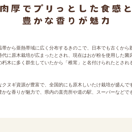
温帯から亜熱帯域に広く分布するきのこで、日本でも古くから
時代に原木栽培が広まったとされ、現在はおが粉を使用した菌
の朽木に多く群生していたから「椎茸」と名付けられたとされ
なクヌギ資源が豊富で、全国的にも原木しいたけ栽培が盛んで
豊かな香りが魅力で、県内の直売所や道の駅、スーパーなどで