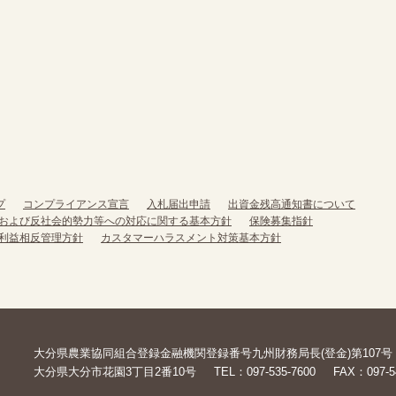
プ
コンプライアンス宣言
入札届出申請
出資金残高通知書について
および反社会的勢力等への対応に関する基本方針
保険募集指針
利益相反管理方針
カスタマーハラスメント対策基本方針
大分県農業協同組合
登録金融機関
登録番号
九州財務局長(登金)第107号
大分県大分市花園3丁目2番10号
TEL：097-535-7600
FAX：097-5