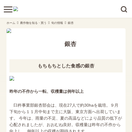
ホーム
農作物を知る・買う
旬の情報
銀杏
銀杏
もちもちとした食感の銀杏
昨年の不作から一転、収穫量は例年以上
臼杵事業部銀杏部会は、現在27人で約30haを栽培。９月
下旬から１１月中旬まで主に大阪、東京方面へ出荷していま
す。 今年は、雨量の不足、夏の高温などにより品質の低下が
心配されましたが、おおむね良好。収穫量は昨年の不作から
向上し、 例年以上の収穫が期待されます。