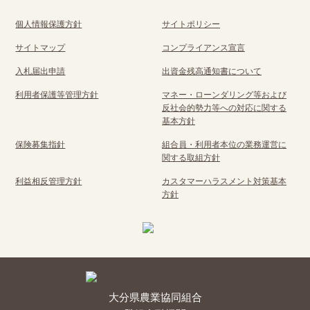
個人情報保護方針
サイトポリシー
サイトマップ
コンプライアンス宣言
入札届出申請
出資金残高通知書について
利用者保護等管理方針
マネー・ローンダリング等および
反社会的勢力等への対応に関する
基本方針
保険募集指針
組合員・利用者本位の業務運営に
関する取組方針
利益相反管理方針
カスタマーハラスメント対策基本
方針
大分県農業協同組合