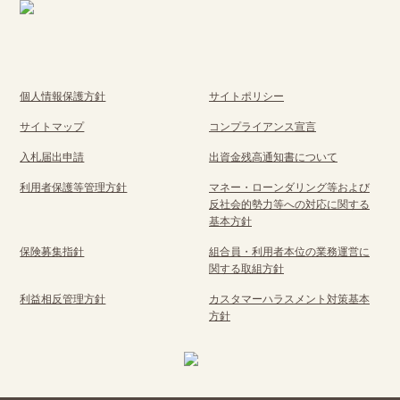
個人情報保護方針
サイトポリシー
サイトマップ
コンプライアンス宣言
入札届出申請
出資金残高通知書について
利用者保護等管理方針
マネー・ローンダリング等および
反社会的勢力等への対応に関する
基本方針
保険募集指針
組合員・利用者本位の業務運営に
関する取組方針
利益相反管理方針
カスタマーハラスメント対策基本
方針