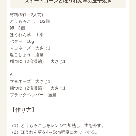
スイートコーンとほうれん草の玉子焼き
材料(約1～2人前)
とうもろこし 1/2個
卵 3個
ほうれん草 １束
バター 10g
マヨネーズ 大さじ1
塩こしょう 適量
麵つゆ（2倍濃縮） 大さじ1
A
マヨネーズ 大さじ1
麵つゆ（2倍濃縮） 大さじ1
ブラックペッパー 適量
【作り方】
（1）とうもろこしをレンジで加熱し、実を外す。
（2）ほうれん草を4～5cm程度にカットする。