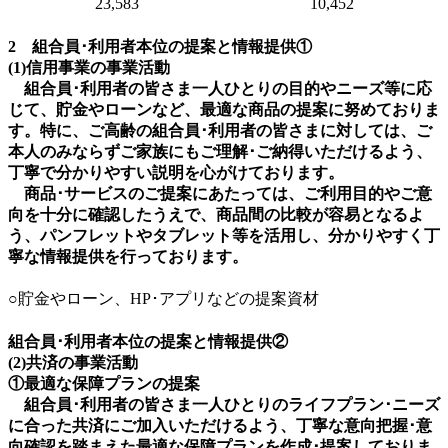
23,583
10,452
2 組合員･利用者本位の提案と情報提供①
(1)信用事業の事業活動
組合員･利用者の皆さま一人ひとりの目的やニーズ等に応
じて、貯金やローンなど、最適な商品の提案に努めておりま
す。特に、ご高齢の組合員･利用者の皆さまに対しては、ご
本人のみならずご家族にもご理解･ご納得いただけるよう、
丁寧で分かりやすい説明を心がけております。
商品･サービスのご提案にあたっては、ご利用目的やご意
向を十分に確認したうえで、商品間の比較が容易となるよ
う、パンフレットやタブレット等を活用し、分かりやすく丁
寧な情報提供を行っております。
○貯金やローン、HP･アプリなどの提案資材
組合員･利用者本位の提案と情報提供②
(2)共済の事業活動
①最適な保障プランの提案
組合員･利用者の皆さま一人ひとりのライフプラン･ニーズ
に合った共済にご加入いただけるよう、丁寧な意向把握･意
向確認を踏まえた最適な保障プランを作成･提案しておりま