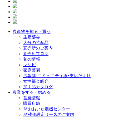
農産物を知る・買う
生産部会
大分の特産品
直売所のご案内
直売所ブログ
旬の情報
レシピ
家庭菜園
広報誌･コミュニティ紙･支店だより
女性部会紹介
加工品カタログ
農業をする・始める
営農情報
購買店舗
JAおおいた農機センター
JA残価設定リースのご案内