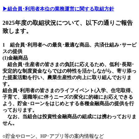
▶組合員･利用者本位の業務運営に関する取組方針
2025年度の取組状況について、以下の通りご報告
致します。
1 組合員･利用者への最良･最適な商品、共済仕組み･サービ
スの提供
(1)金融商品
組合員･生産者の皆さまの負託に応えるため、低利･長期･
安定的な制度資金ならではの特性を活かしながら、寄り添っ
た提案活動を行い、農業生産性の向上に取り組んでおりま
す。
組合員･利用者の皆さまのライフイベント(入学、住宅取得、
子育て、退職等)に伴うニーズの変化に的確にお応えできる
よう、貯金･ローンをはじめとする各種金融商品の提供を行
っております。
なお、当組合は投資性金融商品の組成には携わっておりま
せん。
○貯金やローン、HP･アプリ等の案内情報など