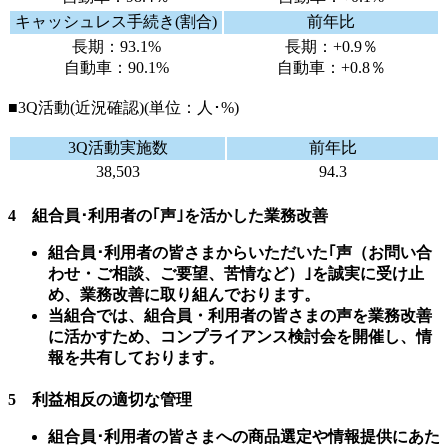
キャッシュレス手続き(割合)
前年比
長期：93.1%
長期：+0.9％
自動車：90.1%
自動車：+0.8％
■3Q活動(近況確認)(単位：人･%)
3Q活動実施数
前年比
38,503
94.3
4 組合員･利用者の｢声｣を活かした業務改善
組合員･利用者の皆さまからいただいた｢声（お問い合
わせ・ご相談、ご要望、苦情など）｣を誠実に受け止
め、業務改善に取り組んでおります。
当組合では、組合員・利用者の皆さまの声を業務改善
に活かすため、コンプライアンス検討会を開催し、情
報を共有しております。
5 利益相反の適切な管理
組合員･利用者の皆さまへの商品選定や情報提供にあた