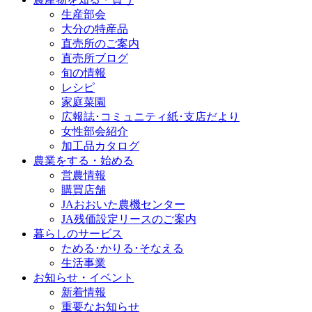
生産部会
大分の特産品
直売所のご案内
直売所ブログ
旬の情報
レシピ
家庭菜園
広報誌･コミュニティ紙･支店だより
女性部会紹介
加工品カタログ
農業をする・始める
営農情報
購買店舗
JAおおいた農機センター
JA残価設定リースのご案内
暮らしのサービス
ためる･かりる･そなえる
生活事業
お知らせ・イベント
新着情報
重要なお知らせ