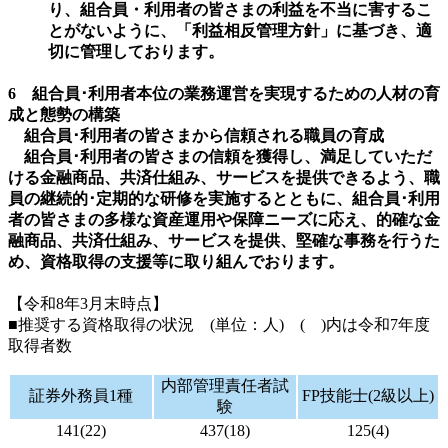
り、組合員・利用者の皆さまの利益を不当に害するこ
とがないように、「利益相反管理方針」に基づき、適
切に管理しております。
6 組合員･利用者本位の業務運営を実現するための人材の育
成と態勢の構築
組合員･利用者の皆さまから信頼される職員の育成
組合員･利用者の皆さまの信頼を獲得し、満足していただ
ける金融商品、共済仕組み、サービスを提供できるよう、職
員の継続的･定期的な研修を実施するとともに、組合員･利用
者の皆さまの多様な資産運用や保障ニーズに応え、的確な金
融商品、共済仕組み、サービスを提供、堅確な事務を行うた
め、資格取得の支援等に取り組んでおります。
【令和8年3月末時点】
■推奨する資格取得の状況 (単位：人) ( )内は令和7年度
取得者数
内部管理責任者試
証券外務員1種
FP技能士(2級以上)
験
141(22)
437(18)
125(4)