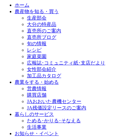
ホーム
農産物を知る・買う
生産部会
大分の特産品
直売所のご案内
直売所ブログ
旬の情報
レシピ
家庭菜園
広報誌･コミュニティ紙･支店だより
女性部会紹介
加工品カタログ
農業をする・始める
営農情報
購買店舗
JAおおいた農機センター
JA残価設定リースのご案内
暮らしのサービス
ためる･かりる･そなえる
生活事業
お知らせ・イベント