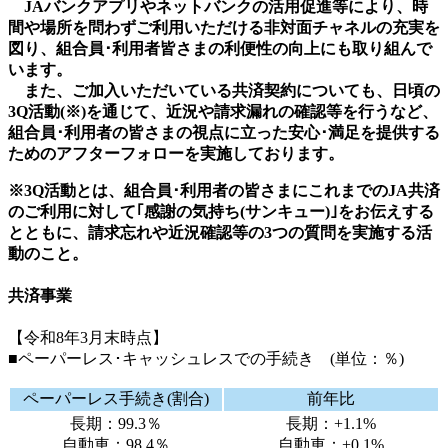
JAバンクアプリやネットバンクの活用促進等により、時
間や場所を問わずご利用いただける非対面チャネルの充実を
図り、組合員･利用者皆さまの利便性の向上にも取り組んで
います。
また、ご加入いただいている共済契約についても、日頃の
3Q活動(※)を通じて、近況や請求漏れの確認等を行うなど、
組合員･利用者の皆さまの視点に立った安心･満足を提供する
ためのアフターフォローを実施しております。
※3Q活動とは、組合員･利用者の皆さまにこれまでのJA共済
のご利用に対して｢感謝の気持ち(サンキュー)｣をお伝えする
とともに、請求忘れや近況確認等の3つの質問を実施する活
動のこと。
共済事業
【令和8年3月末時点】
■ペーパーレス･キャッシュレスでの手続き (単位：％)
ペーパーレス手続き(割合)
前年比
長期：99.3％
長期：+1.1%
自動車：98.4％
自動車：+0.1%