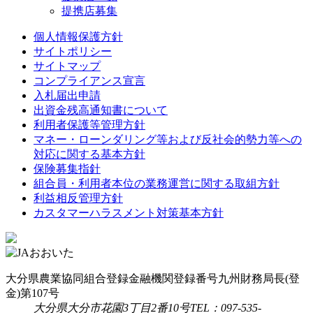
提携店募集
個人情報保護方針
サイトポリシー
サイトマップ
コンプライアンス宣言
入札届出申請
出資金残高通知書について
利用者保護等管理方針
マネー・ローンダリング等および反社会的勢力等への
対応に関する基本方針
保険募集指針
組合員・利用者本位の業務運営に関する取組方針
利益相反管理方針
カスタマーハラスメント対策基本方針
大分県農業協同組合
登録金融機関
登録番号
九州財務局長(登
金)第107号
大分県大分市花園3丁目2番10号
TEL：097-535-