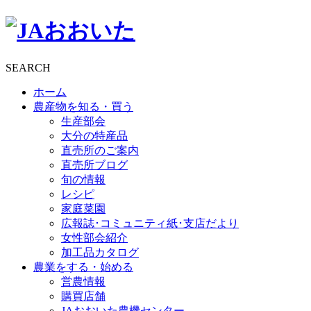
SEARCH
ホーム
農産物を知る・買う
生産部会
大分の特産品
直売所のご案内
直売所ブログ
旬の情報
レシピ
家庭菜園
広報誌･コミュニティ紙･支店だより
女性部会紹介
加工品カタログ
農業をする・始める
営農情報
購買店舗
JAおおいた農機センター