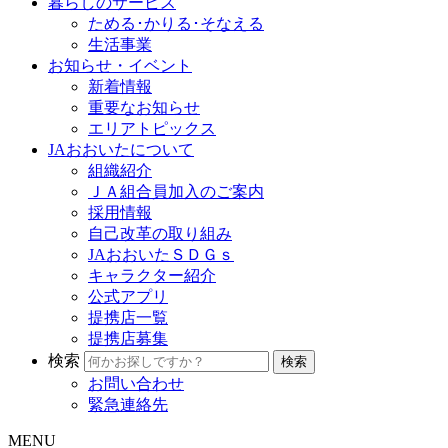
暮らしのサービス
ためる･かりる･そなえる
生活事業
お知らせ・イベント
新着情報
重要なお知らせ
エリアトピックス
JAおおいたについて
組織紹介
ＪＡ組合員加入のご案内
採用情報
自己改革の取り組み
JAおおいたＳＤＧｓ
キャラクター紹介
公式アプリ
提携店一覧
提携店募集
検索
お問い合わせ
緊急連絡先
MENU