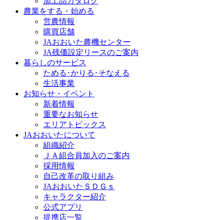
加工品カタログ
農業をする・始める
営農情報
購買店舗
JAおおいた農機センター
JA残価設定リースのご案内
暮らしのサービス
ためる･かりる･そなえる
生活事業
お知らせ・イベント
新着情報
重要なお知らせ
エリアトピックス
JAおおいたについて
組織紹介
ＪＡ組合員加入のご案内
採用情報
自己改革の取り組み
JAおおいたＳＤＧｓ
キャラクター紹介
公式アプリ
提携店一覧