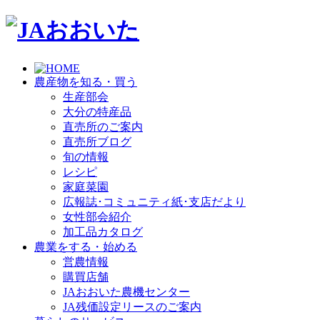
農産物を知る・買う
生産部会
大分の特産品
直売所のご案内
直売所ブログ
旬の情報
レシピ
家庭菜園
広報誌･コミュニティ紙･支店だより
女性部会紹介
加工品カタログ
農業をする・始める
営農情報
購買店舗
JAおおいた農機センター
JA残価設定リースのご案内