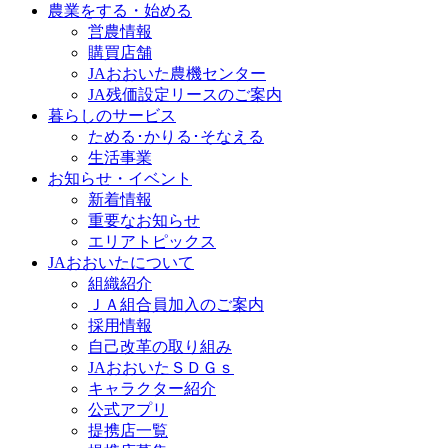
農業をする・始める
営農情報
購買店舗
JAおおいた農機センター
JA残価設定リースのご案内
暮らしのサービス
ためる･かりる･そなえる
生活事業
お知らせ・イベント
新着情報
重要なお知らせ
エリアトピックス
JAおおいたについて
組織紹介
ＪＡ組合員加入のご案内
採用情報
自己改革の取り組み
JAおおいたＳＤＧｓ
キャラクター紹介
公式アプリ
提携店一覧