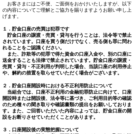
お客さまにはご不便、ご面倒をおかけいたしますが、以下
の内容についてご理解とご協力を賜りますようお願い申し上
げます。
１．貯金口座の売買は犯罪です
貯金口座の譲渡・売買・貸与を行うことは、法令等で禁止
されています。口座を買う側だけでなく、売る側も罪に問わ
れることをご認識ください。
また、詐欺等の犯罪で得た資金の口座入金や、別の口座に
送金することも法律で禁止されています。貯金口座の譲渡・
売買・貸与・不正利用が判明した場合、当該口座の利用停止
や、解約の措置を取らせていただく場合がございます。
２．貯金口座開設時における不正利用防止について
当組合では、口座不正利用の金融犯罪防止に向けて、口座
開設時または開設後、法令等に基づき、ご利用目的等の確認
のため種々の聞き取りや確認書類の提出をお願いしておりま
す。また、ご回答いただいた内容によっては、貯金口座の開
設をお断りさせていただくことがあります。
３．口座開設後の実態把握について