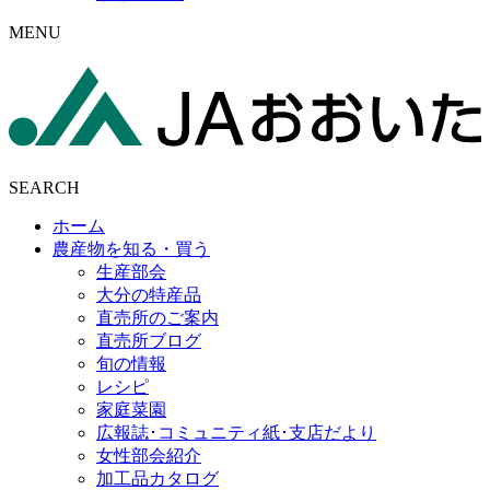
MENU
SEARCH
ホーム
農産物を知る・買う
生産部会
大分の特産品
直売所のご案内
直売所ブログ
旬の情報
レシピ
家庭菜園
広報誌･コミュニティ紙･支店だより
女性部会紹介
加工品カタログ