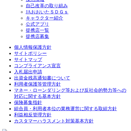
自己改革の取り組み
JAおおいたＳＤＧｓ
キャラクター紹介
公式アプリ
提携店一覧
提携店募集
個人情報保護方針
サイトポリシー
サイトマップ
コンプライアンス宣言
入札届出申請
出資金残高通知書について
利用者保護等管理方針
マネー・ローンダリング等および反社会的勢力等への
対応に関する基本方針
保険募集指針
組合員・利用者本位の業務運営に関する取組方針
利益相反管理方針
カスタマーハラスメント対策基本方針