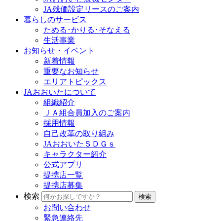
JA残価設定リースのご案内
暮らしのサービス
ためる･かりる･そなえる
生活事業
お知らせ・イベント
新着情報
重要なお知らせ
エリアトピックス
JAおおいたについて
組織紹介
ＪＡ組合員加入のご案内
採用情報
自己改革の取り組み
JAおおいたＳＤＧｓ
キャラクター紹介
公式アプリ
提携店一覧
提携店募集
検索
お問い合わせ
緊急連絡先