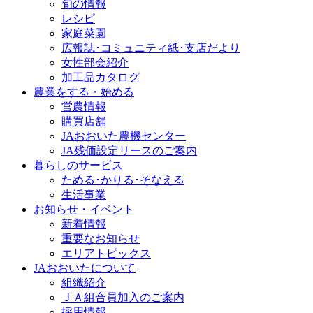
旬の情報
レシピ
家庭菜園
広報誌･コミュニティ紙･支店だより
女性部会紹介
加工品カタログ
農業をする・始める
営農情報
購買店舗
JAおおいた農機センター
JA残価設定リースのご案内
暮らしのサービス
ためる･かりる･そなえる
生活事業
お知らせ・イベント
新着情報
重要なお知らせ
エリアトピックス
JAおおいたについて
組織紹介
ＪＡ組合員加入のご案内
採用情報