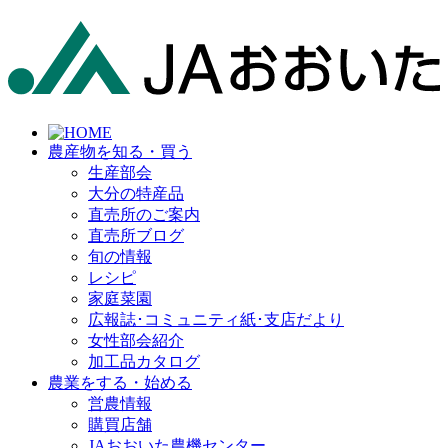
農産物を知る・買う
生産部会
大分の特産品
直売所のご案内
直売所ブログ
旬の情報
レシピ
家庭菜園
広報誌･コミュニティ紙･支店だより
女性部会紹介
加工品カタログ
農業をする・始める
営農情報
購買店舗
JAおおいた農機センター