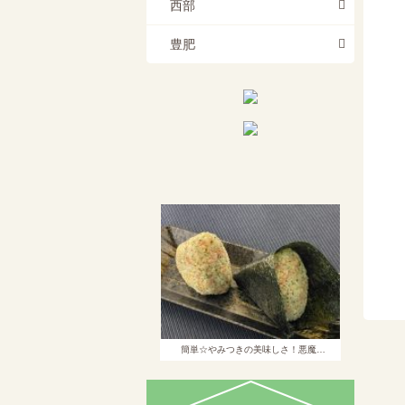
西部
豊肥
簡単☆やみつきの美味しさ！悪魔…