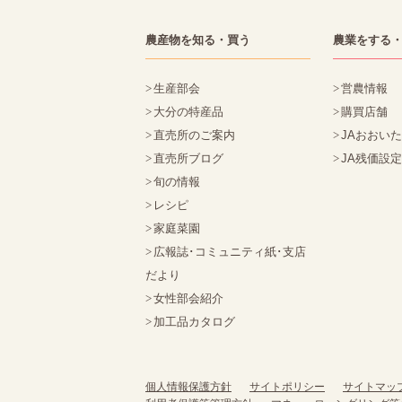
農産物を知る・買う
農業をする
生産部会
営農情報
大分の特産品
購買店舗
直売所のご案内
JAおおい
直売所ブログ
JA残価設
旬の情報
レシピ
家庭菜園
広報誌･コミュニティ紙･支店
だより
女性部会紹介
加工品カタログ
個人情報保護方針
サイトポリシー
サイトマッ