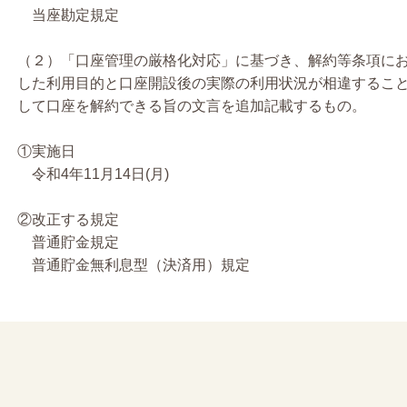
当座勘定規定
（２）「口座管理の厳格化対応」に基づき、解約等条項に
した利用目的と口座開設後の実際の利用状況が相違するこ
して口座を解約できる旨の文言を追加記載するもの。
①実施日
令和4年11月14日(月)
②改正する規定
普通貯金規定
普通貯金無利息型（決済用）規定