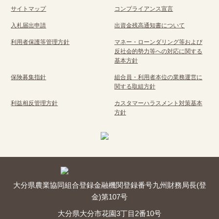
サイトマップ
コンプライアンス宣言
入札届出申請
出資金残高通知書について
利用者保護等管理方針
マネー・ローンダリング等および
反社会的勢力等への対応に関する
基本方針
保険募集指針
組合員・利用者本位の業務運営に
関する取組方針
利益相反管理方針
カスタマーハラスメント対策基本
方針
大分県農業協同組合
登録金融機関
登録番号
九州財務局長(登
金)第107号
大分県大分市花園3丁目2番10号