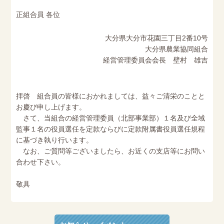
正組合員 各位
大分県大分市花園三丁目2番10号
大分県農業協同組合
経営管理委員会会長 壁村 雄吉
拝啓 組合員の皆様におかれましては、益々ご清栄のことと
お慶び申し上げます。
さて、当組合の経営管理委員（北部事業部）１名及び全域
監事１名の役員選任を定款ならびに定款附属書役員選任規程
に基づき執り行います。
なお、ご質問等ございましたら、お近くの支店等にお問い
合わせ下さい。
敬具