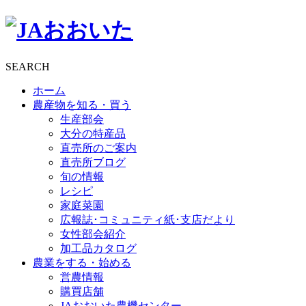
SEARCH
ホーム
農産物を知る・買う
生産部会
大分の特産品
直売所のご案内
直売所ブログ
旬の情報
レシピ
家庭菜園
広報誌･コミュニティ紙･支店だより
女性部会紹介
加工品カタログ
農業をする・始める
営農情報
購買店舗
JAおおいた農機センター