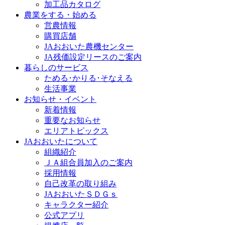
加工品カタログ
農業をする・始める
営農情報
購買店舗
JAおおいた農機センター
JA残価設定リースのご案内
暮らしのサービス
ためる･かりる･そなえる
生活事業
お知らせ・イベント
新着情報
重要なお知らせ
エリアトピックス
JAおおいたについて
組織紹介
ＪＡ組合員加入のご案内
採用情報
自己改革の取り組み
JAおおいたＳＤＧｓ
キャラクター紹介
公式アプリ