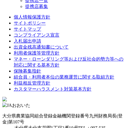
提携店一覧
提携店募集
個人情報保護方針
サイトポリシー
サイトマップ
コンプライアンス宣言
入札届出申請
出資金残高通知書について
利用者保護等管理方針
マネー・ローンダリング等および反社会的勢力等への
対応に関する基本方針
保険募集指針
組合員・利用者本位の業務運営に関する取組方針
利益相反管理方針
カスタマーハラスメント対策基本方針
大分県農業協同組合
登録金融機関
登録番号
九州財務局長(登
金)第107号
大分県大分市花園3丁目2番10号
TEL：097-535-