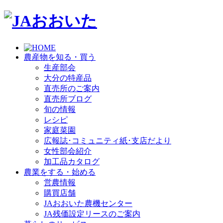
農産物を知る・買う
生産部会
大分の特産品
直売所のご案内
直売所ブログ
旬の情報
レシピ
家庭菜園
広報誌･コミュニティ紙･支店だより
女性部会紹介
加工品カタログ
農業をする・始める
営農情報
購買店舗
JAおおいた農機センター
JA残価設定リースのご案内