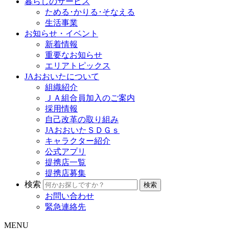
暮らしのサービス
ためる･かりる･そなえる
生活事業
お知らせ・イベント
新着情報
重要なお知らせ
エリアトピックス
JAおおいたについて
組織紹介
ＪＡ組合員加入のご案内
採用情報
自己改革の取り組み
JAおおいたＳＤＧｓ
キャラクター紹介
公式アプリ
提携店一覧
提携店募集
検索
お問い合わせ
緊急連絡先
MENU