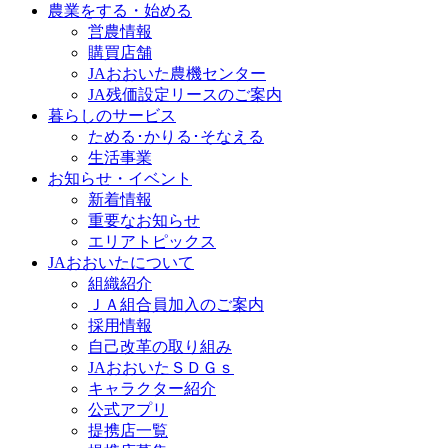
農業をする・始める
営農情報
購買店舗
JAおおいた農機センター
JA残価設定リースのご案内
暮らしのサービス
ためる･かりる･そなえる
生活事業
お知らせ・イベント
新着情報
重要なお知らせ
エリアトピックス
JAおおいたについて
組織紹介
ＪＡ組合員加入のご案内
採用情報
自己改革の取り組み
JAおおいたＳＤＧｓ
キャラクター紹介
公式アプリ
提携店一覧