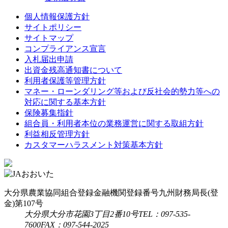
個人情報保護方針
サイトポリシー
サイトマップ
コンプライアンス宣言
入札届出申請
出資金残高通知書について
利用者保護等管理方針
マネー・ローンダリング等および反社会的勢力等への
対応に関する基本方針
保険募集指針
組合員・利用者本位の業務運営に関する取組方針
利益相反管理方針
カスタマーハラスメント対策基本方針
大分県農業協同組合
登録金融機関
登録番号
九州財務局長(登
金)第107号
大分県大分市花園3丁目2番10号
TEL：097-535-
7600
FAX：097-544-2025