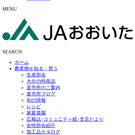
MENU
SEARCH
ホーム
農産物を知る・買う
生産部会
大分の特産品
直売所のご案内
直売所ブログ
旬の情報
レシピ
家庭菜園
広報誌･コミュニティ紙･支店だより
女性部会紹介
加工品カタログ