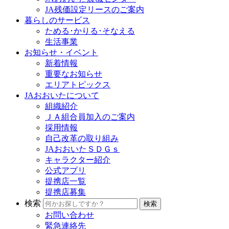
JA残価設定リースのご案内
暮らしのサービス
ためる･かりる･そなえる
生活事業
お知らせ・イベント
新着情報
重要なお知らせ
エリアトピックス
JAおおいたについて
組織紹介
ＪＡ組合員加入のご案内
採用情報
自己改革の取り組み
JAおおいたＳＤＧｓ
キャラクター紹介
公式アプリ
提携店一覧
提携店募集
検索
お問い合わせ
緊急連絡先