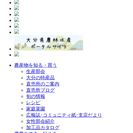
農産物を知る・買う
生産部会
大分の特産品
直売所のご案内
直売所ブログ
旬の情報
レシピ
家庭菜園
広報誌･コミュニティ紙･支店だより
女性部会紹介
加工品カタログ