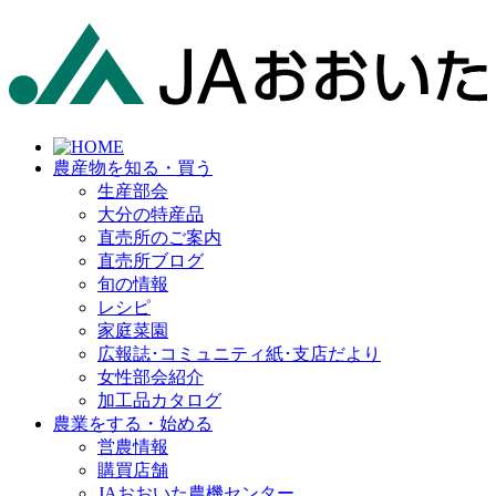
農産物を知る・買う
生産部会
大分の特産品
直売所のご案内
直売所ブログ
旬の情報
レシピ
家庭菜園
広報誌･コミュニティ紙･支店だより
女性部会紹介
加工品カタログ
農業をする・始める
営農情報
購買店舗
JAおおいた農機センター