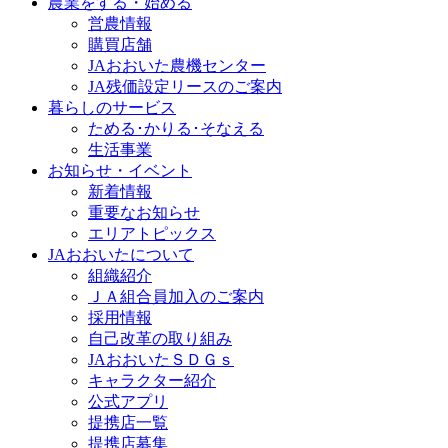
農業をする・始める
営農情報
購買店舗
JAおおいた農機センター
JA残価設定リースのご案内
暮らしのサービス
ためる･かりる･そなえる
生活事業
お知らせ・イベント
新着情報
重要なお知らせ
エリアトピックス
JAおおいたについて
組織紹介
ＪＡ組合員加入のご案内
採用情報
自己改革の取り組み
JAおおいたＳＤＧｓ
キャラクター紹介
公式アプリ
提携店一覧
提携店募集