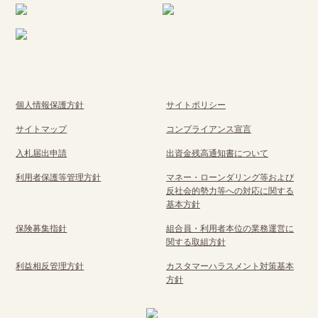
個人情報保護方針
サイトポリシー
サイトマップ
コンプライアンス宣言
入札届出申請
出資金残高通知書について
利用者保護等管理方針
マネー・ローンダリング等および
反社会的勢力等への対応に関する
基本方針
保険募集指針
組合員・利用者本位の業務運営に
関する取組方針
利益相反管理方針
カスタマーハラスメント対策基本
方針