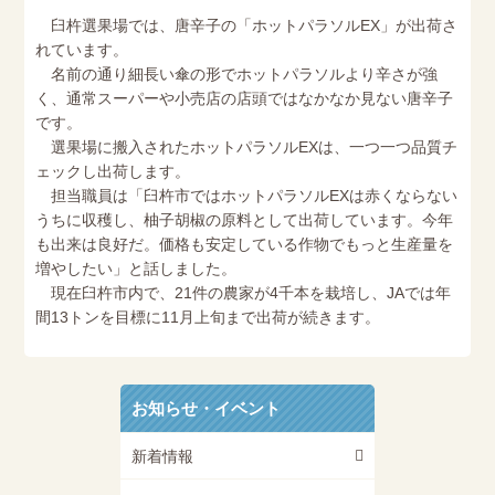
臼杵選果場では、唐辛子の「ホットパラソルEX」が出荷さ
れています。
名前の通り細長い傘の形でホットパラソルより辛さが強
く、通常スーパーや小売店の店頭ではなかなか見ない唐辛子
です。
選果場に搬入されたホットパラソルEXは、一つ一つ品質チ
ェックし出荷します。
担当職員は「臼杵市ではホットパラソルEXは赤くならない
うちに収穫し、柚子胡椒の原料として出荷しています。今年
も出来は良好だ。価格も安定している作物でもっと生産量を
増やしたい」と話しました。
現在臼杵市内で、21件の農家が4千本を栽培し、JAでは年
間13トンを目標に11月上旬まで出荷が続きます。
お知らせ・イベント
新着情報