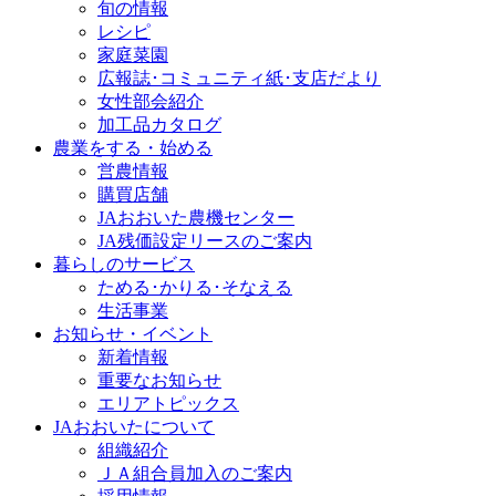
旬の情報
レシピ
家庭菜園
広報誌･コミュニティ紙･支店だより
女性部会紹介
加工品カタログ
農業をする・始める
営農情報
購買店舗
JAおおいた農機センター
JA残価設定リースのご案内
暮らしのサービス
ためる･かりる･そなえる
生活事業
お知らせ・イベント
新着情報
重要なお知らせ
エリアトピックス
JAおおいたについて
組織紹介
ＪＡ組合員加入のご案内