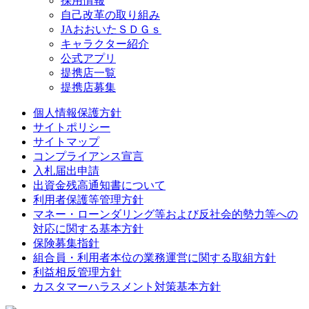
採用情報
自己改革の取り組み
JAおおいたＳＤＧｓ
キャラクター紹介
公式アプリ
提携店一覧
提携店募集
個人情報保護方針
サイトポリシー
サイトマップ
コンプライアンス宣言
入札届出申請
出資金残高通知書について
利用者保護等管理方針
マネー・ローンダリング等および反社会的勢力等への
対応に関する基本方針
保険募集指針
組合員・利用者本位の業務運営に関する取組方針
利益相反管理方針
カスタマーハラスメント対策基本方針