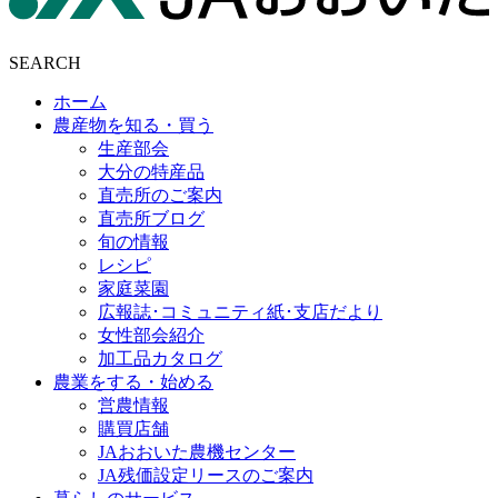
SEARCH
ホーム
農産物を知る・買う
生産部会
大分の特産品
直売所のご案内
直売所ブログ
旬の情報
レシピ
家庭菜園
広報誌･コミュニティ紙･支店だより
女性部会紹介
加工品カタログ
農業をする・始める
営農情報
購買店舗
JAおおいた農機センター
JA残価設定リースのご案内