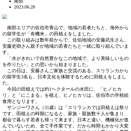
南部
2023.06.28
南部エリアの佐伯市青山で、地域の若者たちと、海外から
の留学生が「有機米」の田植えをしました。
この取り組みは数年前からで、佐伯地域の安藤武生さん、
安藤史樹さん親子が地域の若者たちと一緒に取り組んでいま
す。
「水がきれいで自然豊かなこの地域で、より美味しいもの
を作りたい」との思いから始まりました。
この日は、安藤さんご家族と交流のある、スリランカから
の留学生3名も、日本文化を体験するために田植えをしまし
た。
今回の田植えでは約1ヘクタールの水田に、「ヒノヒカ
リ」と「にこまる」を植え、ヒノヒカリは、佐伯市の学校給
食用となります。
サンジーワさん（31歳）は「スリランカでは田植えは祭り
です。田植えの時期になると、家族・親族数十人が集まり、
都会で暮らす若者も帰って来ます。日本と違い、機械化が進
んでいないため、全て手作業です。だから時間もかかり大変