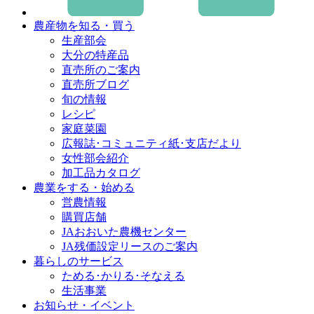
農産物を知る・買う
生産部会
大分の特産品
直売所のご案内
直売所ブログ
旬の情報
レシピ
家庭菜園
広報誌･コミュニティ紙･支店だより
女性部会紹介
加工品カタログ
農業をする・始める
営農情報
購買店舗
JAおおいた農機センター
JA残価設定リースのご案内
暮らしのサービス
ためる･かりる･そなえる
生活事業
お知らせ・イベント