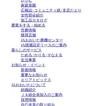
レシピ
家庭菜園
広報誌･コミュニティ紙･支店だより
女性部会紹介
加工品カタログ
農業をする・始める
営農情報
購買店舗
JAおおいた農機センター
JA残価設定リースのご案内
暮らしのサービス
ためる･かりる･そなえる
生活事業
お知らせ・イベント
新着情報
重要なお知らせ
エリアトピックス
JAおおいたについて
組織紹介
ＪＡ組合員加入のご案内
採用情報
自己改革の取り組み