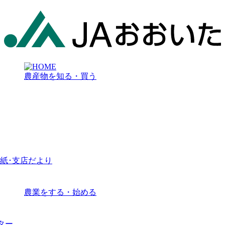
農産物を知る・買う
紙･支店だより
農業をする・始める
ター