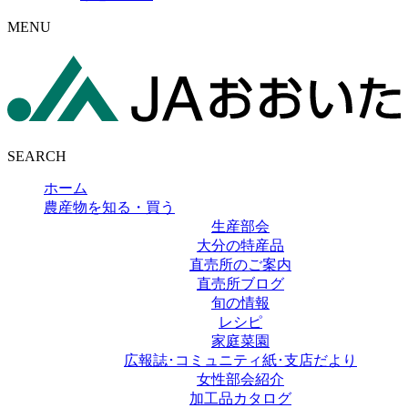
MENU
SEARCH
ホーム
農産物を知る・買う
生産部会
大分の特産品
直売所のご案内
直売所ブログ
旬の情報
レシピ
家庭菜園
広報誌･コミュニティ紙･支店だより
女性部会紹介
加工品カタログ