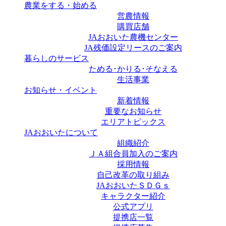
農業をする・始める
営農情報
購買店舗
JAおおいた農機センター
JA残価設定リースのご案内
暮らしのサービス
ためる･かりる･そなえる
生活事業
お知らせ・イベント
新着情報
重要なお知らせ
エリアトピックス
JAおおいたについて
組織紹介
ＪＡ組合員加入のご案内
採用情報
自己改革の取り組み
JAおおいたＳＤＧｓ
キャラクター紹介
公式アプリ
提携店一覧