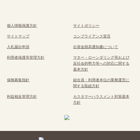
個人情報保護方針
サイトポリシー
サイトマップ
コンプライアンス宣言
入札届出申請
出資金残高通知書について
利用者保護等管理方針
マネー・ローンダリング等および
反社会的勢力等への対応に関する
基本方針
保険募集指針
組合員・利用者本位の業務運営に
関する取組方針
利益相反管理方針
カスタマーハラスメント対策基本
方針