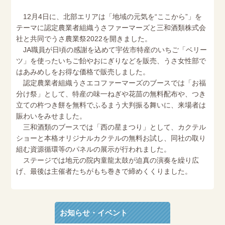
12月4日に、北部エリアは「地域の元気を“ここから”」を
テーマに認定農業者組織うさファーマーズと三和酒類株式会
社と共同でうさ農業祭2022を開きました。
JA職員が日頃の感謝を込めて宇佐市特産のいちご「ベリー
ツ」を使ったいちご飴やおにぎりなどを販売、うさ女性部で
はあみめしをお得な価格で販売しました。
認定農業者組織うさエコファーマーズのブースでは「お福
分け祭」として、特産の味一ねぎや花苗の無料配布や、つき
立ての杵つき餅を無料でふるまう大判振る舞いに、来場者は
賑わいをみせました。
三和酒類のブースでは「西の星まつり」として、カクテル
ショーと本格オリジナルカクテルの無料お試し、同社の取り
組む資源循環等のパネルの展示が行われました。
ステージでは地元の院内童龍太鼓が迫真の演奏を繰り広
げ、最後は主催者たちがもち巻きで締めくくりました。
お知らせ・イベント