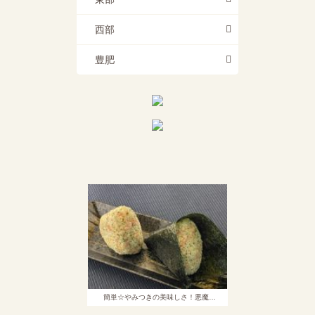
西部
豊肥
簡単☆やみつきの美味しさ！悪魔…