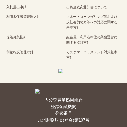
入札届出申請
出資金残高通知書について
利用者保護等管理方針
マネー・ローンダリング等および
反社会的勢力等への対応に関する
基本方針
保険募集指針
組合員・利用者本位の業務運営に
関する取組方針
利益相反管理方針
カスタマーハラスメント対策基本
方針
大分県農業協同組合
登録金融機関
登録番号
九州財務局長(登金)第107号