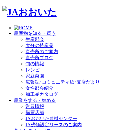
農産物を知る・買う
生産部会
大分の特産品
直売所のご案内
直売所ブログ
旬の情報
レシピ
家庭菜園
広報誌･コミュニティ紙･支店だより
女性部会紹介
加工品カタログ
農業をする・始める
営農情報
購買店舗
JAおおいた農機センター
JA残価設定リースのご案内