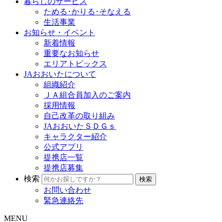
暮らしのサービス
ためる･かりる･そなえる
生活事業
お知らせ・イベント
新着情報
重要なお知らせ
エリアトピックス
JAおおいたについて
組織紹介
ＪＡ組合員加入のご案内
採用情報
自己改革の取り組み
JAおおいたＳＤＧｓ
キャラクター紹介
公式アプリ
提携店一覧
提携店募集
検索
お問い合わせ
緊急連絡先
MENU