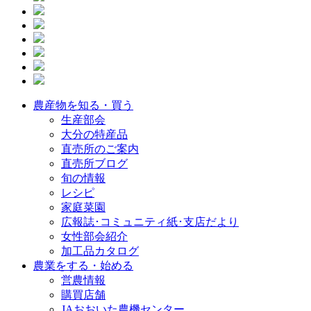
農産物を知る・買う
生産部会
大分の特産品
直売所のご案内
直売所ブログ
旬の情報
レシピ
家庭菜園
広報誌･コミュニティ紙･支店だより
女性部会紹介
加工品カタログ
農業をする・始める
営農情報
購買店舗
JAおおいた農機センター