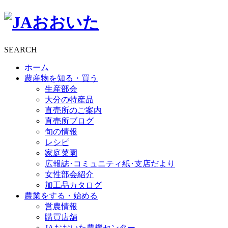
SEARCH
ホーム
農産物を知る・買う
生産部会
大分の特産品
直売所のご案内
直売所ブログ
旬の情報
レシピ
家庭菜園
広報誌･コミュニティ紙･支店だより
女性部会紹介
加工品カタログ
農業をする・始める
営農情報
購買店舗
JAおおいた農機センター