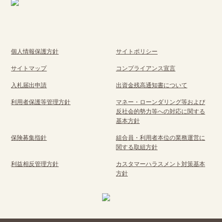
個人情報保護方針
サイトポリシー
サイトマップ
コンプライアンス宣言
入札届出申請
出資金残高通知書について
利用者保護等管理方針
マネー・ローンダリング等および
反社会的勢力等への対応に関する
基本方針
保険募集指針
組合員・利用者本位の業務運営に
関する取組方針
利益相反管理方針
カスタマーハラスメント対策基本
方針