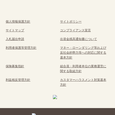
個人情報保護方針
サイトポリシー
サイトマップ
コンプライアンス宣言
入札届出申請
出資金残高通知書について
利用者保護等管理方針
マネー・ローンダリング等および
反社会的勢力等への対応に関する
基本方針
保険募集指針
組合員・利用者本位の業務運営に
関する取組方針
利益相反管理方針
カスタマーハラスメント対策基本
方針