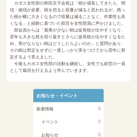
カボス女性部の和田京子会長は「樹が成長してきたら、間
伐・縮伐が必要。樹を切ると収量が減ると思われるが、残っ
た樹が横に大きくなるので収量は減ることなく、作業性も良
くなる」と経験に基づいた助言を女性部員に声かけました。
部会員からは「着果が少ない樹は徒長枝が出やすくなり、
翌年も大きな枝を切り返すとさらに徒長枝が出やすくなるた
め、実がならない樹はどうしたらよいのか」と質問があり、
その樹は剪定をせずに一度しっかり実をつけてから翌年に剪
定するよう答えました。
今後もカボス女性部の活動を継続し、女性でも経営の一員
として栽培を行えるよう学んでいきます。
お知らせ・イベント
新着情報
イベント
お知らせ