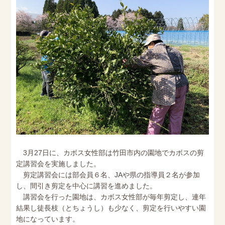
3月27日に、カボス女性部は竹田市内の園地でカボスの剪
定講習会を実施しました。
剪定講習会には部会員６名、JAや県の指導員２名が参加
し、間引き剪定を中心に講習を進めました。
講習会を行った園地は、カボス女性部が毎年剪定し、連年
結果し徒長枝（とちょうし）も少なく、剪定を行いやすい園
地になっています。