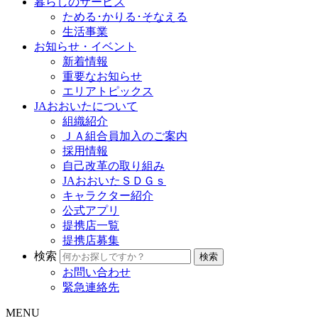
暮らしのサービス
ためる･かりる･そなえる
生活事業
お知らせ・イベント
新着情報
重要なお知らせ
エリアトピックス
JAおおいたについて
組織紹介
ＪＡ組合員加入のご案内
採用情報
自己改革の取り組み
JAおおいたＳＤＧｓ
キャラクター紹介
公式アプリ
提携店一覧
提携店募集
検索
お問い合わせ
緊急連絡先
MENU