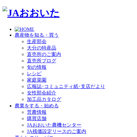
農産物を知る・買う
生産部会
大分の特産品
直売所のご案内
直売所ブログ
旬の情報
レシピ
家庭菜園
広報誌･コミュニティ紙･支店だより
女性部会紹介
加工品カタログ
農業をする・始める
営農情報
購買店舗
JAおおいた農機センター
JA残価設定リースのご案内