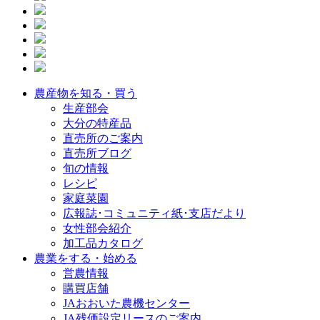
農産物を知る・買う
生産部会
大分の特産品
直売所のご案内
直売所ブログ
旬の情報
レシピ
家庭菜園
広報誌･コミュニティ紙･支店だより
女性部会紹介
加工品カタログ
農業をする・始める
営農情報
購買店舗
JAおおいた農機センター
JA残価設定リースのご案内