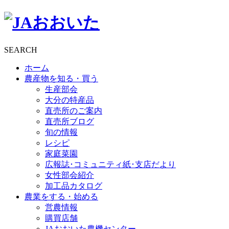
SEARCH
ホーム
農産物を知る・買う
生産部会
大分の特産品
直売所のご案内
直売所ブログ
旬の情報
レシピ
家庭菜園
広報誌･コミュニティ紙･支店だより
女性部会紹介
加工品カタログ
農業をする・始める
営農情報
購買店舗
JAおおいた農機センター