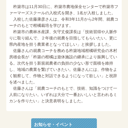
杵築市は11月30日に、杵築市農地保全センターで杵築市フ
ァーマーズスクールの入校式を開き、1名が入校しました。
入校した佐藤康彦さんは、令和3年11月から2年間、就農コ
ーチのもとで柑橘栽培を学びます。
杵築市の農林水産課、矢守丈俊課長は「技術習得や人脈作
りに取り組んで、２年後の就農を目指してもらいたい。更に
県内産地を担う農業者となってほしい」と挨拶しました。
佐藤さんの就農コーチを務める杵築地域柑橘研究会の木村
房雄会長が「杵築の柑橘は遊休施設の継承により振興してい
る。次代を担う新規就農者の負担の少ない形で面積を維持
し、地域の農業を繋げていきたい。佐藤さんには、作物をよ
く観察して、作物と対話できるようになって欲しい」と祝辞
を述べました。
佐藤さんは「就農コーチのもとで、技術、知識をつけて一
人前になりたい。いずれは大分で一番おいしいと言われるミ
カンを作りたい」と決意表明をしました。
お知らせ・イベント