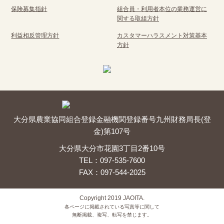
保険募集指針
組合員・利用者本位の業務運営に
関する取組方針
利益相反管理方針
カスタマーハラスメント対策基本
方針
大分県農業協同組合
登録金融機関
登録番号
九州財務局長(登
金)第107号
大分県大分市花園3丁目2番10号
TEL：097-535-7600
FAX：097-544-2025
Copyright 2019 JAOITA.
各ページに掲載されている写真等に関して
無断掲載、複写、転写を禁じます。