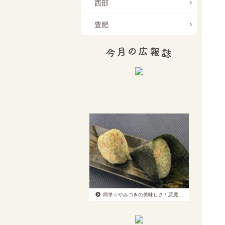
西部
豊肥
簡単☆やみつきの美味しさ！悪魔…