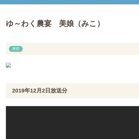
ゆ～わく農宴 美娘（みこ）
東部
2019年12月2日放送分