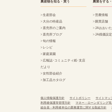
農産物を知る・買う
農業をする
生産部会
営農情報
大分の特産品
購買店舗
直売所のご案内
JAおおい
直売所ブログ
JA残価設
旬の情報
レシピ
家庭菜園
広報誌･コミュニティ紙･支店
だより
女性部会紹介
加工品カタログ
個人情報保護方針
サイトポリシー
サイトマッ
利用者保護等管理方針
マネー・ローンダリング等
組合員・利用者本位の業務運営に関する取組方針