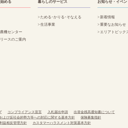
・始める
暮らしのサービス
お知らせ・イベン
ためる･かりる･そなえる
新着情報
生活事業
重要なお知らせ
た農機センター
エリアトピック
定リースのご案内
プ
コンプライアンス宣言
入札届出申請
出資金残高通知書について
および反社会的勢力等への対応に関する基本方針
保険募集指針
利益相反管理方針
カスタマーハラスメント対策基本方針