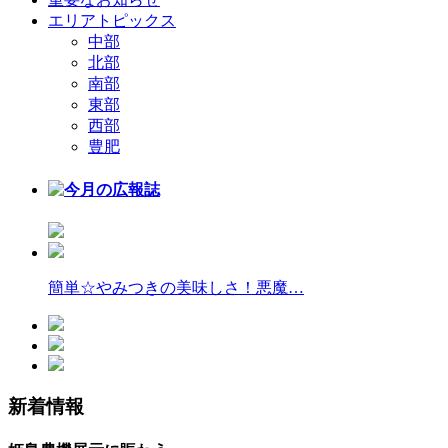
エリアトピックス
中部
北部
南部
東部
西部
豊肥
簡単☆やみつきの美味しさ！悪魔…
新着情報