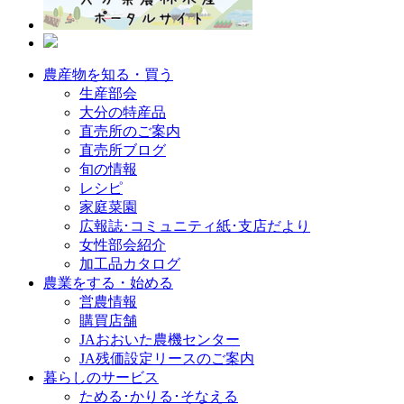
農産物を知る・買う
生産部会
大分の特産品
直売所のご案内
直売所ブログ
旬の情報
レシピ
家庭菜園
広報誌･コミュニティ紙･支店だより
女性部会紹介
加工品カタログ
農業をする・始める
営農情報
購買店舗
JAおおいた農機センター
JA残価設定リースのご案内
暮らしのサービス
ためる･かりる･そなえる