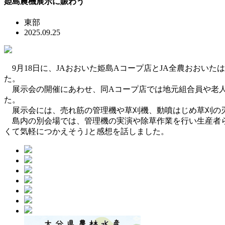
姫島農機展示に賑わう
東部
2025.09.25
9月18日に、JAおおいた姫島Aコープ店とJA全農おおい
た。
展示会の開催にあわせ、同Aコープ店では地元組合員や老人
た。
展示会には、売れ筋の管理機や草刈機、動噴はじめ草刈の刃
島内の別会場では、管理機の実演や除草作業を行い生産者ら
くて気軽につかえそう｣と感想を話しました。