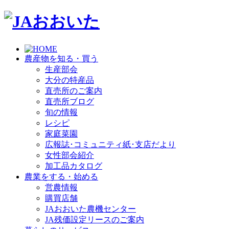
農産物を知る・買う
生産部会
大分の特産品
直売所のご案内
直売所ブログ
旬の情報
レシピ
家庭菜園
広報誌･コミュニティ紙･支店だより
女性部会紹介
加工品カタログ
農業をする・始める
営農情報
購買店舗
JAおおいた農機センター
JA残価設定リースのご案内