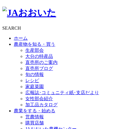
SEARCH
ホーム
農産物を知る・買う
生産部会
大分の特産品
直売所のご案内
直売所ブログ
旬の情報
レシピ
家庭菜園
広報誌･コミュニティ紙･支店だより
女性部会紹介
加工品カタログ
農業をする・始める
営農情報
購買店舗
JAおおいた農機センター