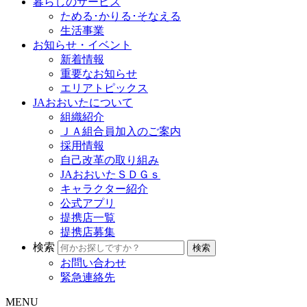
暮らしのサービス
ためる･かりる･そなえる
生活事業
お知らせ・イベント
新着情報
重要なお知らせ
エリアトピックス
JAおおいたについて
組織紹介
ＪＡ組合員加入のご案内
採用情報
自己改革の取り組み
JAおおいたＳＤＧｓ
キャラクター紹介
公式アプリ
提携店一覧
提携店募集
検索
お問い合わせ
緊急連絡先
MENU